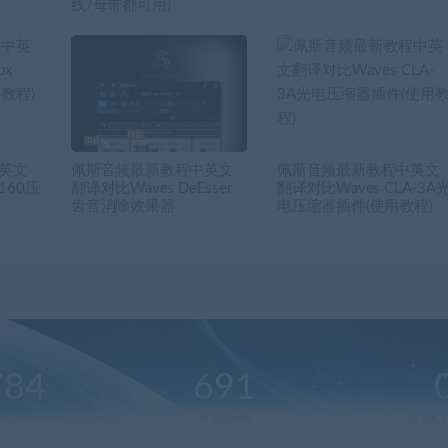
线/母带都可用)
英文
佩斯音频最新教程中英文
佩斯音频最新教程中英文
 160压
翻译对比Waves DeEsser
翻译对比Waves CLA-3A
齿音消除效果器
电压缩器插件(使用教程)
784
691
户总数
资源数(个)
近7天更