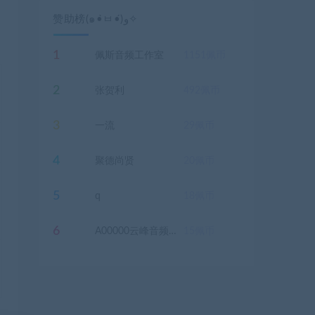
赞助榜(๑•̀ㅂ•́)و✧
1
佩斯音频工作室
1151
佩币
2
张贺利
492
佩币
3
一流
29
佩币
4
聚德尚贤
20
佩币
5
q
18
佩币
6
A00000云峰音频，声卡设备电脑主机
15
佩币