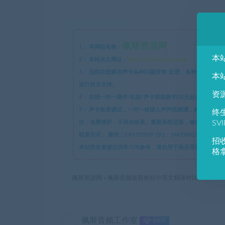
佩斯资源网
1：
本网站名称：
本
2：
本站永久网址：
https://www.pstyw.com
3：
远程在线解决声卡各种问题排查/处理，各种声卡关联机架跳
本
进行技术支持。
资
4：
在线一对一插件/机架/声卡跳线教学(50元起)。
5：
声卡效果调试，一对一根据人声声线精调，精调效果永
终
SV
注：免费维护，不再动效果。重装系统还原，修改效果参数，
联系方式：
招
本站所有资源仅供学习与参考，请勿用于商业用途，如有侵犯版权，
格
佩斯资源网
»
佩斯音频最新教程中英文翻译对比Waves SSL 
佩斯音频工作室
SVIP