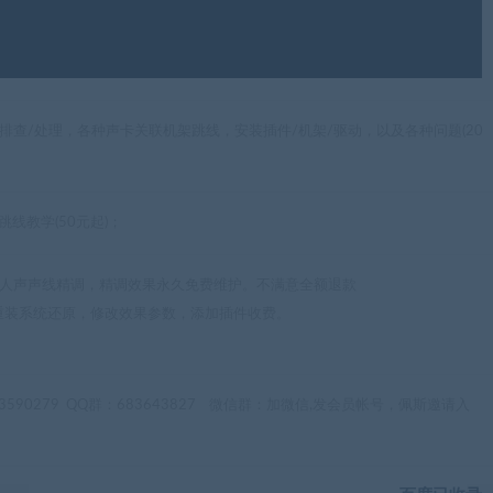
排查/处理，各种声卡关联机架跳线，安装插件/机架/驱动，以及各种问题(20
线教学(50元起)；
据人声声线精调，精调效果永久免费维护。不满意全额退款
重装系统还原，修改效果参数，添加插件收费。
3590279
QQ群：683643827
微信群：
加微信,发会员帐号，佩斯邀请入