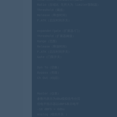
Ratio（压缩比 无穷大为 limiter限制器）

Threshold（阈值）

Release（释放时间）

F.ATK（启压时间开关）

expander/gate（扩展器/门）

Threshold（扩展器阈值）

Range（范围）

Release（释放时间）

F.ATK（启压时间开关）

Gate（门限开关）

Dyn To（切换）

Bypass（旁路）

Ch Out（EQ后）

Master（仪表）

参数均表示为dBu模拟信号分贝

但电平指示器以dBFS表示电平

-18 dBFS = 0dbu

Analog（模拟开关 ）
