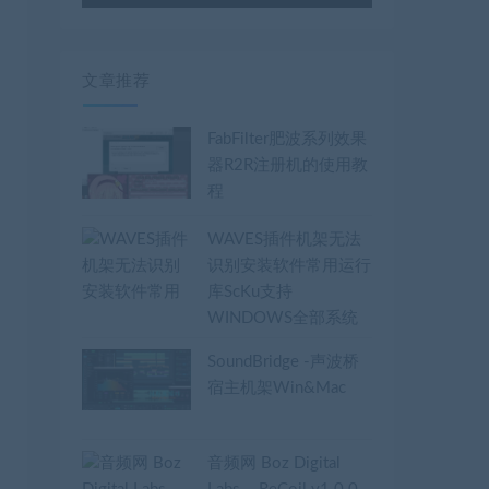
用
频
上
播
/
放
下
器
文章推荐
箭
头
FabFilter肥波系列效果
键
器R2R注册机的使用教
来
程
增
高
WAVES插件机架无法
或
识别安装软件常用运行
降
库ScKu支持
低
WINDOWS全部系统
音
SoundBridge -声波桥
量。
宿主机架Win&Mac
音频网 Boz Digital