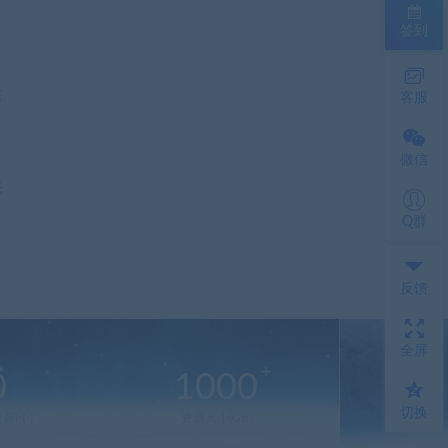
签到
客服
微信
光
Q群
反馈
全屏
0
1000
切换
新(个)
资源大小(GB)