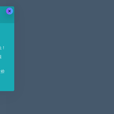
×
负！
源
发价