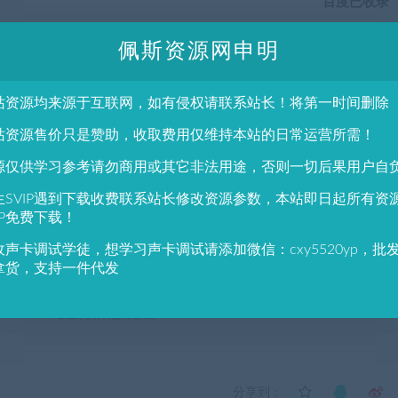
百度已收录
佩斯资源网申明
支持技术 服务范围
站资源均来源于互联网，如有侵权请联系站长！将第一时间删除
线，安装插件/机架/驱动，以及各种问题(20元起加一项加10元)QQ
1943590279
站资源售价只是赞助，收取费用仅维持本站的日常运营所需！
源仅供学习参考请勿商用或其它非法用途，否则一切后果用户自
久免费维护。不满意全额退款
生SVIP遇到下载收费联系站长修改资源参数，本站即日起所有资
IP免费下载！
添加插件收费。一对一精调效果: 点击试听。
微信：CXY5520YP QQ：1943590279 QQ群：683643827 微信群：加微信,发会员帐号，佩斯邀请入群。
收声卡调试学徒，想学习声卡调试请添加微信：cxy5520yp，批
请及时联系1943590279@qq.com，我们将尽快删除处理。
拿货，支持一件代发
E-Channel通道条插件(使用教程)
分享到：