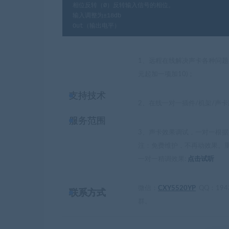
相位反转（Ø）反转输入信号的相位。

输入调整为±18db

Out（输出电平）
1、远程在线解决声卡各种问题
元起加一项加10)；
支持技术
2、
在线一对一插件/机架/声卡跳
服务范围
3、声卡效果调试，一对一根
注：免费维护，不再动效果。
一对一精调效果:
点击试听
微信：
CXY5520YP
QQ：
194
联系方式
群。