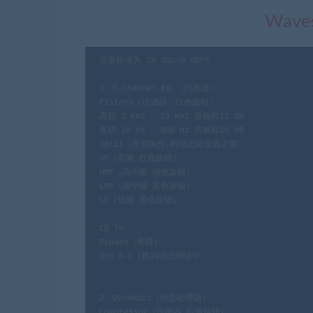
Waves
仪表校准为 18 dBu=0 dBFS

1、E-Channel EQ （均衡器）

Filters（过滤器，白色旋钮）

高切 3 KHz – 22 KHz 倍频程12 dB

低切 16 Hz – 350 Hz 倍频程18 dB

Split（开启拆分,时动态处理器之前）

HF（高频 红色旋钮）

HMF（高中频 绿色旋钮）

LMF（低中频 蓝色旋钮）

LF（低频 黑色旋钮）

EQ To

Bypass（旁路）

Dyn S-C（换到动态侧链中）

2、Dynamics（动态处理器）

Compressor（压缩器,白色旋钮）
