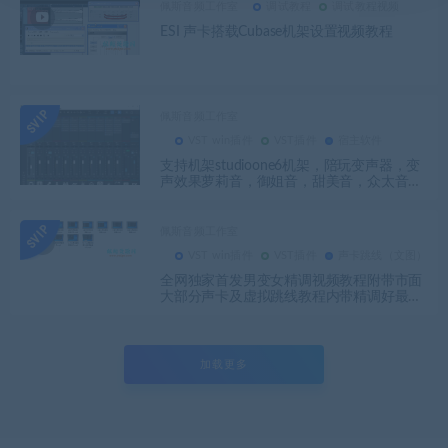
佩斯音频工作室
调试教程
调试教程视频
ESI 声卡搭载Cubase机架设置视频教程
佩斯音频工作室
VST win插件
VST插件
宿主软件
支持机架studioone6机架，陪玩变声器，变
声效果萝莉音，御姐音，甜美音，众太音，
全套效果包
佩斯音频工作室
VST win插件
VST插件
声卡跳线（文图）
全网独家首发男变女精调视频教程附带市面
大部分声卡及虚拟跳线教程内带精调好最新
变声效果包
加载更多