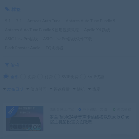
标签
5.1
7.1
Antares Auto Tune
Antares Auto Tune Bundle 9
Antares Auto Tune Bundle 9使用视频教程
Apollo X4 跳线
ASIO Link Pro跳线
ASIO Link Pro跳线软件下载
Black Rooster Audio
EQ均衡器
价格
全部
免费
付费
SVIP免费
SVIP优惠
发布日期
修改时间
评论数量
随机
热度
佩斯音频工作室
声卡跳线（文图）
调试教程
罗兰Rubix24录音声卡跳线搭载Studio One
宿主机架设置文图教程