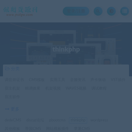
登录/注册
thinkphp
分类
调音师证书
CMS模板
实用工具
音频资讯
声卡驱动
VST插件
宿主机架
精调效果
机架视频
WAVES视频
调试教程
宿主软件
更多
dedeCMS
discuz论坛
pbootcms
thinkphp
wordpress
其他模板
帝国CMS
网站模板插件
苹果CMS