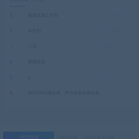
1
佩斯音频工作室
1151
佩币
2
张贺利
492
佩币
3
一流
29
佩币
4
聚德尚贤
20
佩币
5
q
18
佩币
6
A00000云峰音频，声卡设备电脑主机
15
佩币
+友情链接
AI电音助手
AI电音助手官网