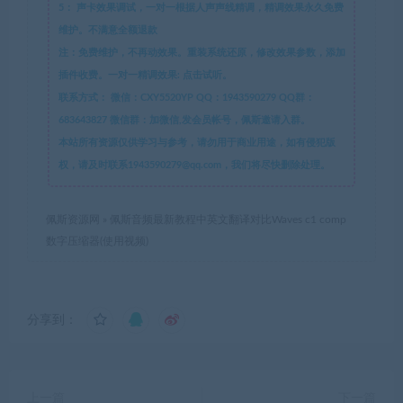
5：
声卡效果调试，一对一根据人声声线精调，精调效果永久免费
维护。不满意全额退款
注：免费维护，不再动效果。重装系统还原，修改效果参数，添加
插件收费。一对一精调效果: 点击试听。
联系方式：
微信：CXY5520YP QQ：1943590279 QQ群：
683643827 微信群：加微信,发会员帐号，佩斯邀请入群。
本站所有资源仅供学习与参考，请勿用于商业用途，如有侵犯版
权，请及时联系1943590279@qq.com，我们将尽快删除处理。
佩斯资源网
»
佩斯音频最新教程中英文翻译对比Waves c1 comp
数字压缩器(使用视频)
分享到：
上一篇
下一篇