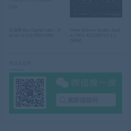
音频网 Boz Digital Labs – R
Make Believe Studios Sont
eCoil v1.0.0 [WiN-OSX
ec MES-432D9D V1.1.5
[WiN]
关注公众号