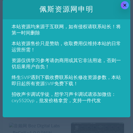
×
佩斯资源网申明
本站资源均来源于互联网，如有侵权请联系站长！将
Wave Arts – Power Suite 6
Blue Cat’s All Plug-Ins Pack
第一时间删除
v6.17win [Incl. Panorama v
2021.11非常有名的蓝猫插
7.0.5]真正零延迟效果器综
件包VST、AU、AAX效果
本站资源售价只是赞助，收取费用仅维持本站的日常
合包
器
运营所需！
资源仅供学习参考请勿商用或其它非法用途，否则一
切后果用户自负！
终生SVIP遇到下载收费联系站长修改资源参数，本站
即日起所有资源SVIP免费下载！
招收声卡调试学徒，想学习声卡调试请添加微信：
佩斯亲测—Nembrini Audio
立体声效果器处理Boz Digit
cxy5520yp，批发价格拿货，支持一件代发
– En Hardball v1.0.0优秀硬
al Labs Little Clipper1.3 人
球金属头吉他放大器
声增强插件K歌效果器VST.
VST3.AAX.AU.WIN.MAC