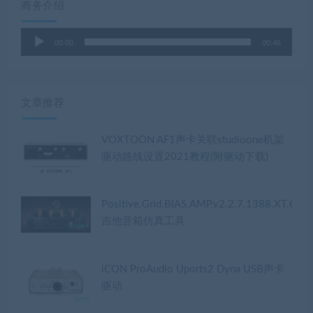
商务介绍
音
00:00
00:46
频
播
放
器
文章推荐
VOXTOON AF1声卡关联studioone机架
驱动路线设置2021教程(附驱动下载)
Positive.Grid.BIAS.AMP.v2.2.7.1388.XT.CE
吉他音箱仿真工具
iCON ProAudio Uports2 Dyna USB声卡
驱动