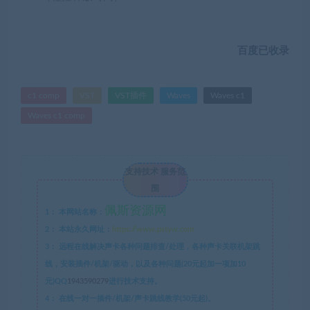
百度已收录
c1 comp
VST
VST插件
Waves
Waves c1
Waves c1 comp
支持技术 服务范
围
佩斯资源网
1：
本网站名称：
2：
本站永久网址：
https://www.pstyw.com
3：
远程在线解决声卡各种问题排查/处理，各种声卡关联机架跳
线，安装插件/机架/驱动，以及各种问题(20元起加一项加10
元)QQ
1943590279
进行技术支持。
4：
在线一对一插件/机架/声卡跳线教学(50元起)。