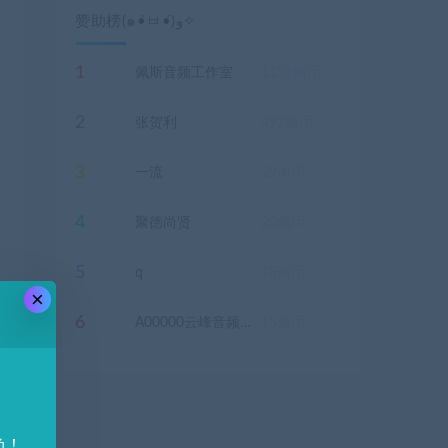
赞助榜(๑•̀ㅂ•́)و✧
1
佩斯音频工作室
1151
佩币
2
张贺利
492
佩币
3
一流
29
佩币
4
聚德尚贤
20
佩币
5
q
18
佩币
×
6
A00000云峰音频，声卡设备电脑主机
15
佩币
负！