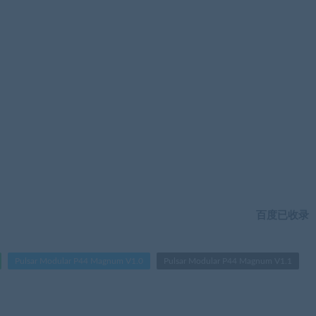
百度已收录
Pulsar Modular P44 Magnum V1.0
Pulsar Modular P44 Magnum V1.1