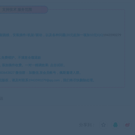
支持技术 服务范围
线，安装插件/机架/驱动，以及各种问题(20元起加一项加10元)QQ
1943590279
久免费维护。不满意全额退款
添加插件收费。一对一精调效果: 点击试听。
微信：CXY5520YP QQ：1943590279 QQ群：683643827 微信群：加微信,发会员帐号，佩斯邀请入群。
请及时联系1943590279@qq.com，我们将尽快删除处理。
果器
分享到：