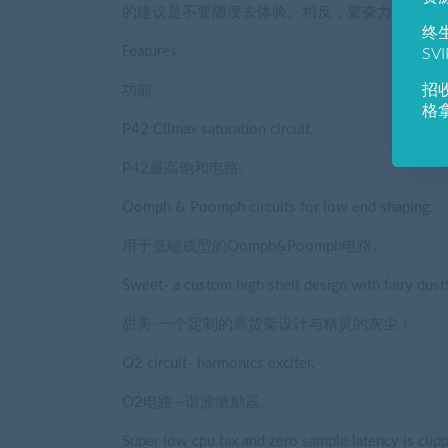
的建议是不要随便去体验。相反，要奋力前进！
终
Features
SV
招
功能
格
P42 Climax saturation circuit.
P42最高饱和电路。
Oomph & Poomph circuits for low end shaping.
用于低端成型的Oomph&Poomph电路。
Sweet- a custom high shelf design with fairy dust
甜美-一个定制的高货架设计与精灵的灰尘！
O2 circuit- harmonics exciter.
O2电路—谐波激励器。
Super low cpu tax and zero sample latency is clippe