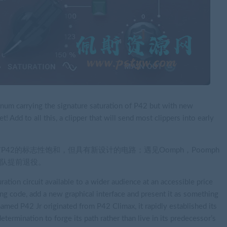
m carrying the signature saturation of P42 but with new
dd to all this, a clipper that will send most clippers into early
，它具有P42的标志性饱和，但具有新设计的电路；遇见Oomph，Poomph
船队提前退役。
ation circuit available to a wider audience at an accessible price
ing code, add a new graphical interface and present it as something
named P42 Jr originated from P42 Climax, it rapidly established its
termination to forge its path rather than live in its predecessor’s