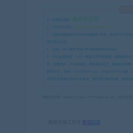
佩斯资源网
1：
本网站名称：
2：
本站永久网址：
https://www.pstyw.com
3：
远程在线解决声卡各种问题排查/处理，各种声卡关联机架跳
进行技术支持。
4：
在线一对一插件/机架/声卡跳线教学(50元起)。
5：
声卡效果调试，一对一根据人声声线精调，精调效果永
注：免费维护，不再动效果。重装系统还原，修改效果参数，
联系方式：
本站所有资源仅供学习与参考，请勿用于商业用途，如有侵犯版权，
佩斯资源网
»
Pulsar Modular P44 Magnum V1.1 饱和效
佩斯音频工作室
SVIP