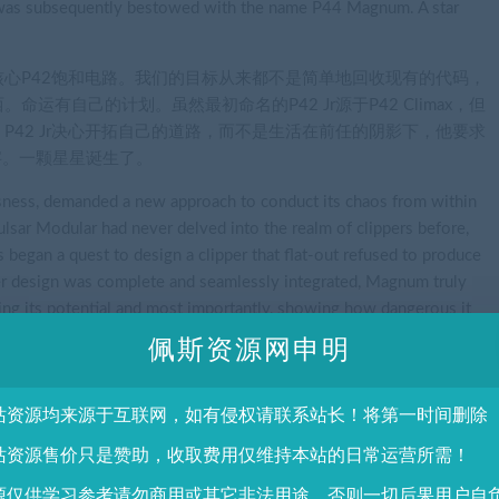
d was subsequently bestowed with the name P44 Magnum. A star
心P42饱和电路。我们的目标从来都不是简单地回收现有的代码，
有自己的计划。虽然最初命名的P42 Jr源于P42 Climax，但
42 Jr决心开拓自己的道路，而不是生活在前任的阴影下，他要求
名字。一颗星星诞生了。
sness, demanded a new approach to conduct its chaos from within
ulsar Modular had never delved into the realm of clippers before,
s began a quest to design a clipper that flat-out refused to produce
er design was complete and seamlessly integrated, Magnum truly
sing its potential and most importantly, showing how dangerous it
 acquainting yourself with P44 Magnum, my advice is not to
佩斯资源网申明
ead with ferocity!
来从内部控制混乱——快船是合适的。挑战在于，Pulsar
站资源均来源于互联网，如有侵权请联系站长！将第一时间删除
它们的玻璃效果不受欢迎。于是，人们开始寻求设计一种能完全拒绝发
站资源售价只是赞助，收取费用仅维持本站的日常运营所需！
计完成并无缝集成，Magnum就真正找到了自己的声音，展现了自
幼崽成为阿尔法时的危险性。如果你正在熟悉P44 Magnum，我
源仅供学习参考请勿商用或其它非法用途，否则一切后果用户自