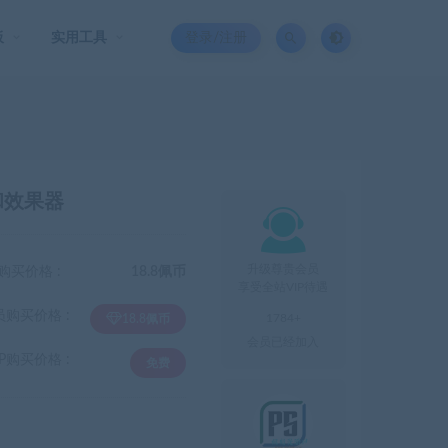
板
实用工具
登录/注册
 饱和效果器

升级尊贵会员
购买价格 :
18.8佩币
享受全站VIP待遇
员购买价格 :
1784+
18.8佩币
会员已经加入
P购买价格 :
免费