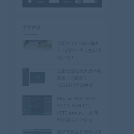
00:00
00:46
用
频
上
播
/
放
下
器
文章推荐
箭
头
创新声卡5.1接口都有
键
什么用的？声卡接口详
来
细介绍！
增
高
迅雷极速版免升级不限
或
速版【已破解】
降
V2021精简破解版
低
音
Mixland SUBLOOM
量。
V1.03 [WiN-PC]
VST3,AAX,AU一款新
型滚筒混合控制台
佩斯音频最新教程中英