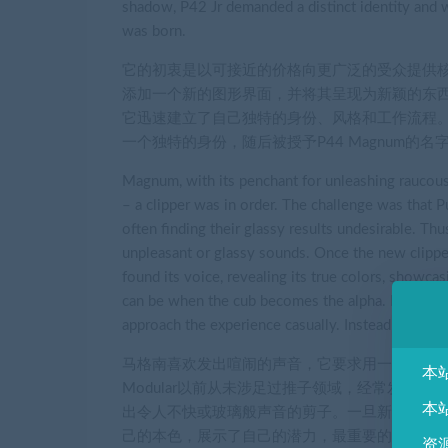
shadow, P42 Jr demanded a distinct identity an
was born.
它的初衷是以可接近的价格向更广泛的受众提供核
添加一个新的图形界面，并将其呈现为新颖的东西。命运
它迅速建立了自己独特的身份、风格和工作流程。P
一个独特的身份，随后被授予P44 Magnum的
Magnum, with its penchant for unleashing raucou
– a clipper was in order. The challenge was that P
often finding their glassy results undesirable. Thu
unpleasant or glassy sounds. Once the new clipp
found its voice, revealing its true colors, showca
can be when the cub becomes the alpha. If you’re
approach the experience casually. Instead, push ah
马格南喜欢发出喧闹的声音，它要求用一种新的方法
本
Modular以前从未涉足过推子领域，经常发现
本
出令人不快或玻璃般声音的剪子。一旦新的剪子设
己的本色，展示了自己的潜力，最重要的是，展示了
资