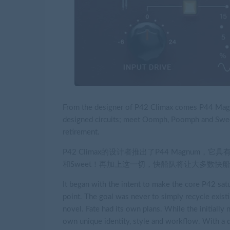
From the designer of P42 Climax comes P44 Magnu
designed circuits; meet Oomph, Poomph and Sweet! A
retirement.
P42 Climax的设计者推出了P44 Magnum
和Sweet！再加上这一切，快船队将让大多数快
It began with the intent to make the core P42 satur
point. The goal was never to simply recycle exist
novel. Fate had its own plans. While the initially 
own unique identity, style and workflow. With a de