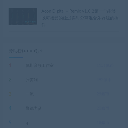
Acon Digital – Remix v1.0.2第一个能够
以可接受的延迟实时分离混合乐器组的插
件
赞助榜(๑•̀ㅂ•́)و✧
1
佩斯音频工作室
1151
佩币
2
张贺利
492
佩币
3
一流
29
佩币
4
聚德尚贤
20
佩币
5
q
18
佩币