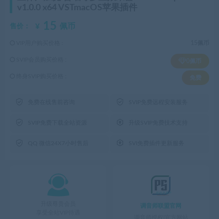
v1.0.0 x64 VSTmacOS苹果插件
15
¥
佩币
售价：
VIP用户购买价格 :
15佩币
SVIP会员购买价格 :
0佩币
终身SVIP购买价格 :
免费


免费在线售前咨询
SVIP免费远程安装服务


SVIP免费下载全站资源
升级SVIP免费技术支持


QQ 微信24X7小时售后
SVI免费插件更新服务

升级尊贵会员
调音师联盟官网
享受全站VIP待遇
调音师授权|官方网站