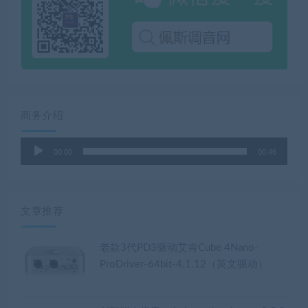
商务介绍
音
00:00
00:46
频
播
放
器
文章推荐
老款3代PD3驱动艾肯Cube 4Nano-
ProDriver-64bit-4.1.12（英文驱动）