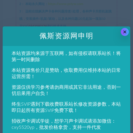
2：
本站永久网址：
https://www.pstyw.com
3：
远程在线解决声卡各种问题排查/处理，各种声卡关联机架跳
线，安装插件/机架/驱动，以及各种问题(20元起加一项加10
元)QQ
1943590279
进行技术支持。
×
4：
在线一对一插件/机架/声卡跳线教学(50元起)。
佩斯资源网申明
5：
声卡效果调试，一对一根据人声声线精调，精调效果永久免费
维护。不满意全额退款
本站资源均来源于互联网，如有侵权请联系站长！将
注：免费维护，不再动效果。重装系统还原，修改效果参数，添加
第一时间删除
插件收费。一对一精调效果: 点击试听。
本站资源售价只是赞助，收取费用仅维持本站的日常
联系方式：
微信：CXY5520YP QQ：1943590279 QQ群：
运营所需！
683643827 微信群：加微信,发会员帐号，佩斯邀请入群。
本站所有资源仅供学习与参考，请勿用于商业用途，如有侵犯版
资源仅供学习参考请勿商用或其它非法用途，否则一
切后果用户自负！
权，请及时联系1943590279@qq.com，我们将尽快删除处理。
终生SVIP遇到下载收费联系站长修改资源参数，本站
即日起所有资源SVIP免费下载！
佩斯资源网
»
立体声加宽 合唱等多重效果器OZ-Soft Xpander
v1.0.0 x64 VSTmacOS苹果插件
招收声卡调试学徒，想学习声卡调试请添加微信：
cxy5520yp，批发价格拿货，支持一件代发