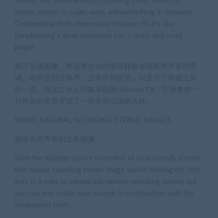
sounds into warm and rich sounding tones. Mono to
stereo, stereo to super-wide and everything in between.
Combined with its impressive Unisono FX It’s like
transforming a dead wasteland into a lively and vivid
jungle.
展开立体图像。将没有生命的细音转换成温暖而丰富的音
调。单声道到立体声，立体声到超宽，以及介于两者之间
的一切。再加上令人印象深刻的Unisono FX，它就像把一
片死寂的荒原变成了一片生动活泼的丛林。
SHAPE NATURAL SOUNDING STEREO IMAGES
塑造自然声音的立体图像
With the Xpander you’re in control of your sounds. Create
that natural sounding stereo image you’re looking for. Not
only is it easy to spread out narrow-sounding sounds but
you can also create new sounds in combination with the
modulation tools.