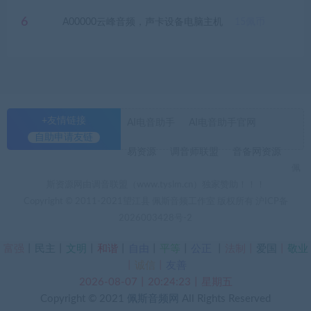
6
A00000云峰音频，声卡设备电脑主机
15
佩币
+友情链接
AI电音助手
AI电音助手官网
自助申请友链
易资源
调音师联盟
音备网资源
佩
斯资源网由调音联盟（www.tyslm.cn）独家赞助！！！
Copyright © 2011-2021望江县 佩斯音频工作室 版权所有
沪ICP备
2026003428号-2
富强
丨
民主
丨
文明
丨
和谐
丨
自由
丨
平等
丨
公正
丨
法制丨
爱国
丨
敬业
丨
诚信
丨
友善
2026-08-07丨20:24:24丨星期五
Copyright © 2021
佩斯音频网
All Rights Reserved