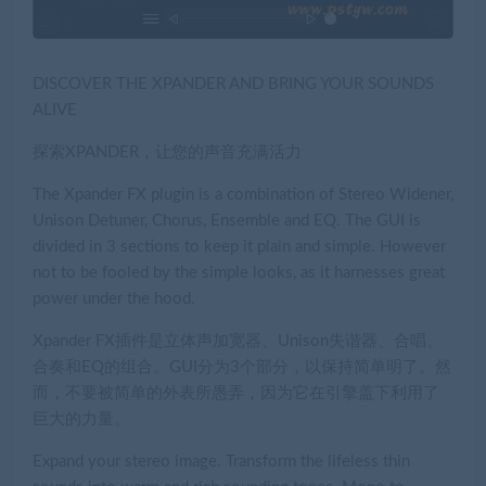
DISCOVER THE XPANDER AND BRING YOUR SOUNDS
ALIVE
探索XPANDER，让您的声音充满活力
The Xpander FX plugin is a combination of Stereo Widener,
Unison Detuner, Chorus, Ensemble and EQ. The GUI is
divided in 3 sections to keep it plain and simple. However
not to be fooled by the simple looks, as it harnesses great
power under the hood.
Xpander FX插件是立体声加宽器、Unison失谐器、合唱、
合奏和EQ的组合。GUI分为3个部分，以保持简单明了。然
而，不要被简单的外表所愚弄，因为它在引擎盖下利用了
巨大的力量。
Expand your stereo image. Transform the lifeless thin