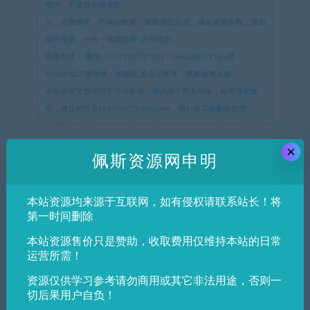
维护。不满意全额退款
注：免费维护，不再动效果。重装系统还原，修改效果参数，添加
插件收费。一对一精调效果: 点击试听。
联系方式：
微信：CXY5520YP QQ：1943590279 QQ群：
683643827 微信群：加微信,发会员帐号，佩斯邀请入群。
本站所有资源仅供学习与参考，请勿用于商业用途，如有侵犯版
权，请及时联系1943590279@qq.com，我们将尽快删除处理。
×
佩斯资源网
»
佩斯音频工作站 PreSonus Studio One 5
佩斯资源网申明
Professional v5.3.0 WIN
本站资源均来源于互联网，如有侵权请联系站长！将
第一时间删除
分享到：
本站资源售价只是赞助，收取费用仅维持本站的日常
运营所需！
资源仅供学习参考请勿商用或其它非法用途，否则一
上一篇
下一篇
切后果用户自负！
模拟唱片机效果器－
Viator DSP TeleVox v1.0.0一