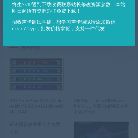
终生SVIP遇到下载收费联系站长修改资源参数，本站
StudioLinked.Record.Player.v1.0.RETAiL.WiN.OSX-
键模拟通过电话扬声器的声音
即日起所有资源SVIP免费下载！
DECiBEL内涵激活码
VST3 AU x64 WiN 免授权自
带激活
招收声卡调试学徒，想学习声卡调试请添加微信：
cxy5520yp，批发价格拿货，支持一件代发
相关推荐
BBE SonicSweet VST3 Intel
AIR Music Tech AIR Flavor
64bit V4.3.0/vst32bit/vst6
Pro V1.1 全新的旗舰级lo-fi
4bit/AAX
多效果插件