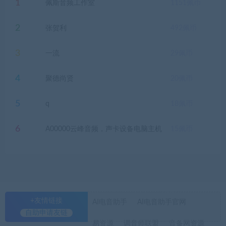
1
佩斯音频工作室
1151
佩币
2
张贺利
492
佩币
3
一流
29
佩币
4
聚德尚贤
20
佩币
5
q
18
佩币
6
A00000云峰音频，声卡设备电脑主机
15
佩币
+友情链接
AI电音助手
AI电音助手官网
自助申请友链
易资源
调音师联盟
音备网资源