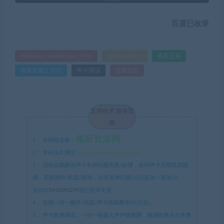
百度已收录
PreSonus Studio One 5 Pro
Studio One 5
佩斯音频
佩斯音频工作站
声卡调试
音频资源
支持技术 服务范
围
佩斯资源网
1：
本网站名称：
2：
本站永久网址：
https://www.pstyw.com
3：
远程在线解决声卡各种问题排查/处理，各种声卡关联机架跳
线，安装插件/机架/驱动，以及各种问题(20元起加一项加10
元)QQ
1943590279
进行技术支持。
4：
在线一对一插件/机架/声卡跳线教学(50元起)。
5：
声卡效果调试，一对一根据人声声线精调，精调效果永久免费