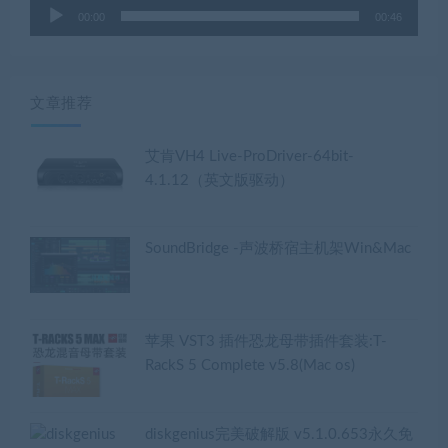
音
00:00
00:46
频
播
放
器
文章推荐
艾肯VH4 Live-ProDriver-64bit-
4.1.12（英文版驱动）
SoundBridge -声波桥宿主机架Win&Mac
苹果 VST3 插件恐龙母带插件套装:T-
RackS 5 Complete v5.8(Mac os)
diskgenius完美破解版 v5.1.0.653永久免