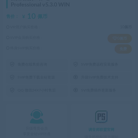
Professional v5.3.0 WIN
10
¥
佩币
售价：
VIP用户购买价格 :
10佩币
SVIP会员购买价格 :
0佩币
终身SVIP购买价格 :
免费


免费在线售前咨询
SVIP免费远程安装服务


SVIP免费下载全站资源
升级SVIP免费技术支持


QQ 微信24X7小时售后
SVI免费插件更新服务

升级尊贵会员
调音师联盟官网
享受全站VIP待遇
调音师授权|官方网站