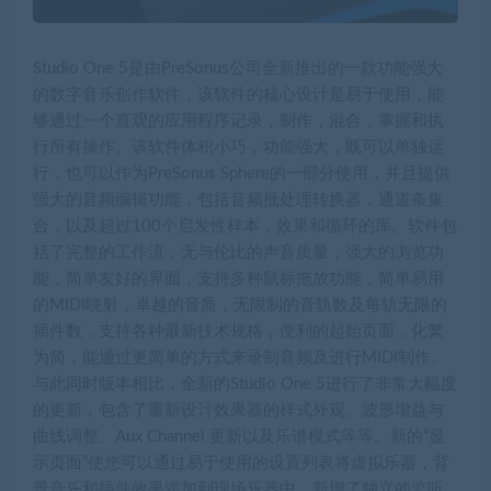
Studio One 5是由PreSonus公司全新推出的一款功能强大
的数字音乐创作软件，该软件的核心设计是易于使​​用，能
够通过一个直观的应用程序记录，制作，混合，掌握和执
行所有操作。该软件体积小巧，功能强大，既可以单独运
行，也可以作为PreSonus Sphere的一部分使用，并且提供
强大的音频编辑功能，包括音频批处理转换器，通道条集
合，以及超过100个启发性样本，效果和循环的库。软件包
括了完整的工作流，无与伦比的声音质量，强大的浏览功
能，简单友好的界面，支持多种鼠标拖放功能，简单易用
的MIDI映射，卓越的音质，无限制的音轨数及每轨无限的
插件数，支持各种最新技术规格，便利的起始页面，化繁
为简，能通过更简单的方式来录制音频及进行MIDI制作。
与此同时版本相比，全新的Studio One 5进行了非常大幅度
的更新，包含了重新设计效果器的样式外观、波形增益与
曲线调整、Aux Channel 更新以及乐谱模式等等。新的“显
示页面”使您可以通过易于使用的设置列表将虚拟乐器，背
景音乐和插件效果添加到现场乐器中。新增了独立的监听