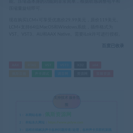
能。压缩器本身的功能则非常简单，根据听感调整电平和
压缩量旋钮即可。
现在购买LCM+可享受优惠价29.99美元，原价119美元。
LCM+支持64位MacOS和Windows系统，插件格式为
VST、VST3、AU和AAX Native。需要iLok许可进行授权。
百度已收录
AAX
RTAS
VST
VST3
X32
x64
佩斯音频
声卡调试
调音网
资源网
音频资源
支持技术 服务范
围
佩斯资源网
1：
本网站名称：
2：
本站永久网址：
https://www.pstyw.com
3：
远程在线解决声卡各种问题排查/处理，各种声卡关联机架跳