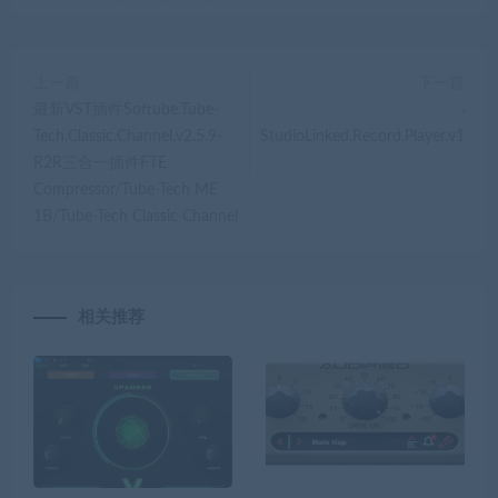
上一篇
下一篇
最新VST插件Softube.Tube-
模拟
Tech.Classic.Channel.v2.5.9-
StudioLinked.Record.Player.v1.0.
R2R三合一插件FTE
DE
Compressor/Tube-Tech ME
1B/Tube-Tech Classic Channel
相关推荐