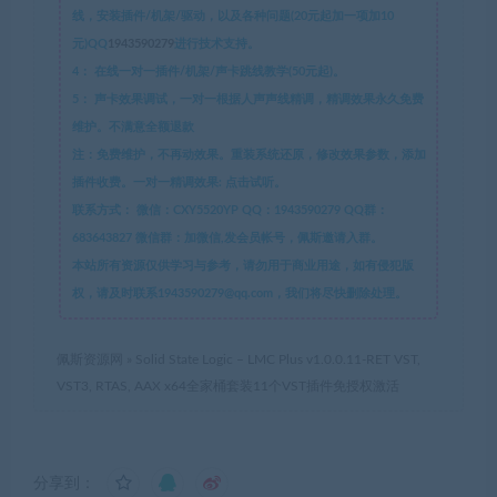
线，安装插件/机架/驱动，以及各种问题(20元起加一项加10
元)QQ
1943590279
进行技术支持。
4：
在线一对一插件/机架/声卡跳线教学(50元起)。
5：
声卡效果调试，一对一根据人声声线精调，精调效果永久免费
维护。不满意全额退款
注：免费维护，不再动效果。重装系统还原，修改效果参数，添加
插件收费。一对一精调效果: 点击试听。
联系方式：
微信：CXY5520YP QQ：1943590279 QQ群：
683643827 微信群：加微信,发会员帐号，佩斯邀请入群。
本站所有资源仅供学习与参考，请勿用于商业用途，如有侵犯版
权，请及时联系1943590279@qq.com，我们将尽快删除处理。
佩斯资源网
»
Solid State Logic – LMC Plus v1.0.0.11-RET VST,
VST3, RTAS, AAX x64全家桶套装11个VST插件免授权激活
分享到：