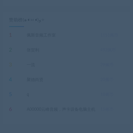
赞助榜(๑•̀ㅂ•́)و✧
1
佩斯音频工作室
1151
佩币
2
张贺利
492
佩币
3
一流
29
佩币
4
聚德尚贤
20
佩币
5
q
18
佩币
6
A00000云峰音频，声卡设备电脑主机
15
佩币