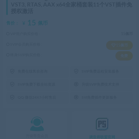
VST3, RTAS, AAX x64全家桶套装11个VST插件免
授权激活
15
¥
佩币
售价：
VIP用户购买价格 :
15佩币
SVIP会员购买价格 :
15佩币
终身SVIP购买价格 :
免费


免费在线售前咨询
SVIP免费远程安装服务


SVIP免费下载全站资源
升级SVIP免费技术支持


QQ 微信24X7小时售后
SVI免费插件更新服务

升级尊贵会员
调音师联盟官网