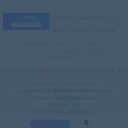
+友情链接
AI电音助手
AI电音助手官网
自助申请友链
易资源
调音师联盟
音备网资源
佩
斯资源网由调音联盟（www.tyslm.cn）独家赞助！！！
Copyright © 2011-2021望江县 佩斯音频工作室 版权所有
沪ICP备
2026003428号-2
富强
丨
民主
丨
文明
丨
和谐
丨
自由
丨
平等
丨
公正
丨
法制丨
爱国
丨
敬业
丨
诚信
丨
友善
2026-08-06丨21:25:06丨星期四
Copyright © 2021
佩斯音频网
All Rights Reserved
E-mail：1943590279@qq.com
安全运行
2672
天
本站总访问量
次
|
本站访客数
人

支付下载