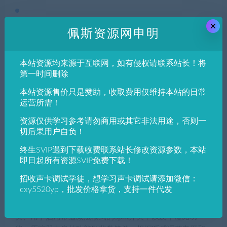
×
软件详情
佩斯资源网申明
Solid State Logic推出了一款压缩器仿真插件：LCM+。这
款插件是经典4000系列模拟调音台的Listen Mic
本站资源均来源于互联网，如有侵权请联系站长！将
Compressor的增强版，帮助混音师更好地完成混音工作。
第一时间删除
本站资源售价只是赞助，收取费用仅维持本站的日常
Listen Mic Compressor是4000系列调音台的一个模块，其
运营所需！
核心技术作为SSL的经典技术，被广泛应用于各种产品中，
例如SSL SiX混音器中就再现了LMC的电路，SSL Fusion模
资源仅供学习参考请勿商用或其它非法用途，否则一
拟处理器中爷隐藏了LMC的身影。
切后果用户自负！
LCM的作用是消除对讲话筒的潜在过载问题，然而，它的
终生SVIP遇到下载收费联系站长修改资源参数，本站
即日起所有资源SVIP免费下载！
固定起始和释放曲线用在鼓组或其他元素上，会产生神奇
的化学作用。
招收声卡调试学徒，想学习声卡调试请添加微信：
cxy5520yp，批发价格拿货，支持一件代发
LMC+仿真了LCM单元，带有外部旁链功能，还有监听开
关、高低通滤波器、用于反转压缩信号的相位的Scoop开
关、用于启用带通减法模式的Split开关，以及干湿比功