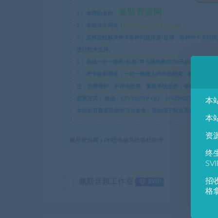
佩斯资源网
1：
本网站名称：
2：
本站永久网址：
https://www.pstyw.com
3：
远程在线解决声卡各种问题排查/处理，各种声卡关联机架跳
进行技术支持。
4：
在线一对一插件/机架/声卡跳线教学(50元起)。
5：
声卡效果调试，一对一根据人声声线精调，精调效果永
注：免费维护，不再动效果。重装系统还原，修改效果参数，
联系方式：
本
本站所有资源仅供学习与参考，请勿用于商业用途，如有侵犯版权，
本
资
佩斯资源网
»
PE吧电脑系统装机助理
终
SV
招
佩斯音频工作室
SVIP
格