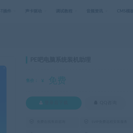
ST插件
声卡驱动
调试教程
音频资讯
CMS模
PE吧电脑系统装机助理
免费
¥
售价：

登录后下载
QQ咨询


免费在线售前咨询
SVIP免费远程安装服务