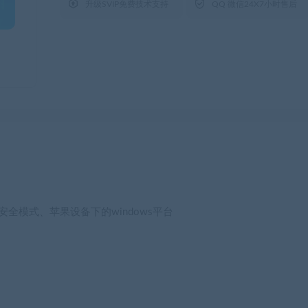


升级SVIP免费技术支持
QQ 微信24X7小时售后
安全模式、苹果设备下的windows平台