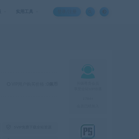
板
实用工具
登录/注册

升级尊贵会员
VIP用户购买价格 :
0佩币
享受全站VIP待遇
1784+
会员已经加入

SVIP免费下载全站资源