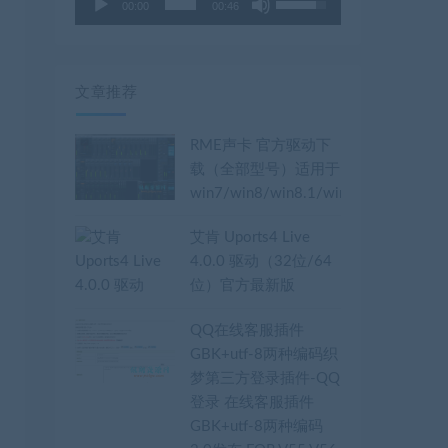
00:00
00:46
用
频
上
播
/
放
下
器
文章推荐
箭
头
RME声卡 官方驱动下
键
载（全部型号）适用于
来
win7/win8/win8.1/win10(32/64bit
增
高
艾肯 Uports4 Live
或
4.0.0 驱动（32位/64
降
位）官方最新版
低
音
QQ在线客服插件
量。
GBK+utf-8两种编码织
梦第三方登录插件-QQ
登录 在线客服插件
GBK+utf-8两种编码