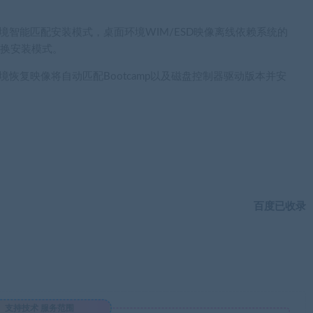
境智能匹配安装模式，桌面环境WIM/ESD映像离线依赖系统的
切换安装模式。
环境恢复映像将自动匹配Bootcamp以及磁盘控制器驱动版本并安
百度已收录
支持技术 服务范围