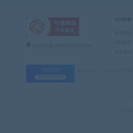
站内快链
宿主机架
VST插件
皖公网安备 34082702340974号
声卡驱动
+友情链接
AI电音助手
AI电音助手官网
自助申请友链
Co
富强