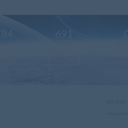
784
691
户总数
资源数(个)
近7天更
立即查看
佩斯资源网
www.pstyw