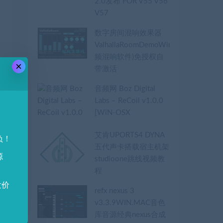
2.0发布 FOR V55 V56
V57
数字房间混响效果器
ValhallaRoomDemoWin_V1_5_1(音
频混响软件)免授权自
×
带激活
音频网 Boz Digital
Labs – ReCoil v1.0.0
[WiN-OSX
艾肯UPORTS4 DYNA
负！
五代声卡搭载宿主机架
源
studioone跳线视频教
程
发价
refx nexus 3
v3.3.9WIN.MAC音色
库音源经典nexus合成