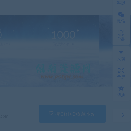
客服
微信
0
1000
Q群
新(个)
资源大小(GB)
反馈
全屏
切换
按Ctrl+D收藏本站
.com