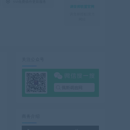

SVI免费插件更新服务
调音师联盟官网
调音师授权|官方
网站
关注公众号
商务介绍
使
音