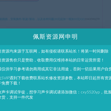
线，安装插件/机架/驱动，以及各种问题(20元起加一项加10元)QQ
1943590279
佩斯资源网申明
久免费维护。不满意全额退款
添加插件收费。一对一精调效果: 点击试听。
微信：CXY5520YP QQ：1943590279 QQ群：683643827 微信群：加微信,发会员帐号，佩斯邀请入群。
站资源均来源于互联网，如有侵权请联系站长！将第一时间删除
请及时联系1943590279@qq.com，我们将尽快删除处理。
站资源售价只是赞助，收取费用仅维持本站的日常运营所需！
源仅供学习参考请勿商用或其它非法用途，否则一切后果用户自
生SVIP遇到下载收费联系站长修改资源参数，本站即日起所有资
IP免费下载！
收声卡调试学徒，想学习声卡调试请添加微信：cxy5520yp，批
分享到：
拿货，支持一件代发