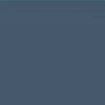
下一
粒度处理器audiority grainspace v2.3 增加粒感和混响效果VS
插件音