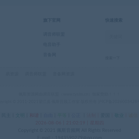
旗下官网
快速搜索
调音师联盟
电音助手
音备网
搜索一下
易资源
调音师联盟
音备网资源
佩斯资源网由调音联盟（www.tyslm.cn）独家赞助！！！
pyright © 2011-2021望江县 佩斯音频工作室 版权所有
沪ICP备2026003428
丨
民主
丨
文明
丨
和谐
丨
自由
丨
平等
丨
公正
丨
法制丨
爱国
丨
敬业
丨
诚信
2026-08-06丨21:02:20丨星期四
Copyright © 2021
佩斯音频网
All Rights Reserved
E-mail：1943590279@qq.com