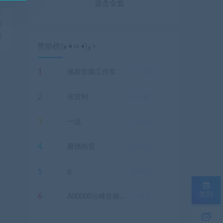
器含全套
篇
T
频
赞助榜(๑•̀ㅂ•́)و✧
1
佩斯音频工作室
1151
佩币
2
张贺利
492
佩币
3
一流
29
佩币
4
聚德尚贤
20
佩币
5
q
18
佩币
签到
6
A00000云峰音频，声卡设备电脑主机
15
佩币