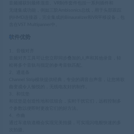
音频捕获到最终混音。VR制作套件包括一系列插件和
无缝集成功能，例如三阶Ambisonics总线，用于头部跟踪
的HMD连接器，完全集成的Binauralizer和VR平移设备，包
含在VST Multipanner中。
软件优势
1、音顿对齐
音频对齐工具可让您立即同步叠加的人声和其他录音，轻
松将多个音轨与指定的参考音轨匹配。
2、通道条
Channel Strip模块提供经典，专业的调音台声音，让您将歌
曲变成令人愉悦的，无线电友好的制作。
3、和弦垫
和弦垫是创造性地和弦组合，实时干扰它们，远程控制多
个参数以便即时更改它们的好方法。
4、作曲
通过车道轨道概会实现完美拍摄，可实现闪电般快速的多
次拍摄。