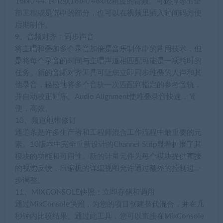
16bit/44.1khz或16bit/48khz精度的音频。可选择导出全
部工程或是选中的部分，也可以在视频里插入时间码方便
后期制作。
9、音频对齐：同步声音
将主唱和叠加多个录音加倍是音乐制作中的常用技术，但
是将每个录音的时间与主唱声道相匹配可能是一项耗时的
任务。新的音频对齐工具可让您立即同步堆叠的人声和其
他录音，轻松地将多个音轨一次匹配到指定的参考音轨，
并自动校正时序。Audio Alignment使堆叠录音快速，简
便，高效。
10、频道地带修订
通道条是许多生产者和工程师混合工作流程中最重要的元
素。10版本中完全重新设计的Channel Strip显着扩展了其
模块的功能和可用性。新的计量元件为每个模块提供直接
的视觉反馈，压缩机的详细视图允许通过额外的控制进一
步调整。
11、MIXCONSOLE快照：立即存储和调用
通过MixConsole快照，为您的项目创建替代混合，并在几
秒钟内比较结果。通过此工具，您可以直接在MixConsole