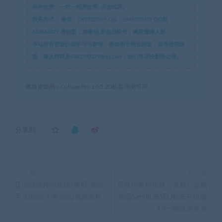
插件收费。一对一精调效果: 点击试听。
联系方式：
微信：CXY5520YP QQ：1943590279 QQ群：
683643827 微信群：加微信,发会员帐号，佩斯邀请入群。
本站所有资源仅供学习与参考，请勿用于商业用途，如有侵犯版
权，请及时联系1943590279@qq.com，我们将尽快删除处理。
佩斯资源网
»
Cubase Pro 10.5.20机架亲测可用
分享到：
上一篇
下一篇
压缩器插件的选择/使用/调试
原贤印多种皮肤（佩斯）音频
手法(唱歌干声实战)视频教程
德国Sam机架SEQ机架升级版
4.9一键效果集成