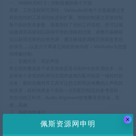
一、VARIAUDIO 3：控制音频的各个方面
质量，工作流程和可用性 – VariAudio的每个方面都通过更
具创造性的工具得到改进和扩展。智能控制通过直接控制
每个段的所有参数，显着加快了您的工作流程。您可以编
辑微调音高级别以获得平滑的漂移和过渡，调整共振峰移
位以获得完美的自然色调，通过极端音调校正彻底改变您
的录音……以及介于两者之间的所有内容 – VariAudio为您提
供终极控制。
二、音频对齐：同步声音
将主唱和叠加多个录音加倍是音乐制作中的常用技术，但
是将每个录音的时间与主唱声道相匹配可能是一项耗时的
任务。新的音频对齐工具可让您立即同步堆叠的人声和其
他录音，轻松地将多个音轨一次匹配到指定的参考音轨，
并自动校正时序。Audio Alignment使堆叠录音快速，简
便，高效。
三、海峡地带修订
×
通道条是许多生产商和工程师混合工作流程中最重要的元
佩斯资源网申明
素。Cubase 10中完全重新设计的Channel Strip显着扩展了
其模块的功能和可用性。新的计量元件为每个模块提供直