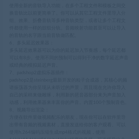
使用全新的音轨导入功能，在多个工程文件和模板之间交
换音轨比以前更简单了。你可以从其它工程文件里导入分
组、效果、折叠音轨等多种音轨类型，或者让多个工程文
件都使用一样的鼓组分轨。音频映射功能甚至可以让导入
的音轨的名字跟当前音轨做匹配。
6、多头延迟效果器：
多头延迟效果器可以为你的延迟加入节奏感，每个延迟都
可以有8步。使用不同的预制可以得到干净的数字延迟声音
或经典的模拟延迟声音。
7、padshop2虚拟乐器插件：
padshop2是steinberg最新开发的粒子合成器，其核心的频
谱振荡器为你呈现从未听过的声景，而且现在允许你导入
自己的采样来做雕琢，利用新的琶音器部分来为声音加入
动感，利用效果器来丰富你的声音。内置100个预制音色。
8、视频导出渲染：
方便在软件里做视频配乐的朋友，现在你可以在软件里导
出带有音频的视频素材，直接发送给你的客户观看。可以
使用h.264编码压缩生成mp4格式的视频，使用