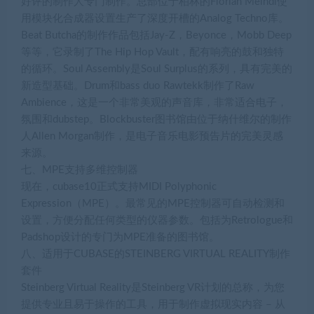
好评的制作人专门制作。总部位于柏林的Florian Meindl使
用模块化合成器设置生产了深度开槽的Analog Techno库。
Beat Butcha的制作作品包括Jay-Z，Beyonce，Mobb Deep
等等，它录制了The Hip Hop Vault，配有响亮的鼓和独特
的循环。Soul Assembly是Soul Surplus的系列，具有完美的
新造型基础。Drum和bass duo Rawtekk制作了Raw
Ambience，这是一个非常美观的声音库，非常适合电子，
氛围和dubstep。Blockbuster图书馆由位于纳什维尔的制作
人Allen Morgan制作，是电子音乐电影预告片的完美灵感
来源。
七、MPE支持多维控制器
现在，cubase10正式支持MIDI Polyphonic
Expression（MPE）。最常见的MPE控制器可自动检测和
设置，方便分配任何类型的仪器参数。包括为Retrologue和
Padshop设计的专门为MPE准备的图书馆。
八、适用于CUBASE的STEINBERG VIRTUAL REALITY制作
套件
Steinberg Virtual Reality是Steinberg VR计划的总称，为您
提供专业且易于操作的工具，用于制作虚拟现实内容 – 从