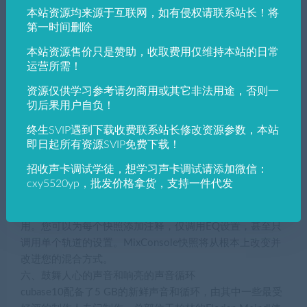
本站资源均来源于互联网，如有侵权请联系站长！将
接的视觉反馈，压缩机的详细视图允许通过额外的控制进
第一时间删除
一步调整。
四、GROOVE AGENT SE 5
本站资源售价只是赞助，收取费用仅维持本站的日常
Groove Agent SE 5引入了全新的用户体验，数十亿字节的
运营所需！
新声音和灵感的工作流程改进。通过完全可调整大小的界
资源仅供学习参考请勿商用或其它非法用途，否则一
面，适当命名的声学鼓组件，用于电子制作的20个新Beat
切后果用户自负！
Agent套件，一键式路由设置，Pad预设，新内容浏览器中
的套件内预览等等，Groove Agent SE 5有许多新功能供您
终生SVIP遇到下载收费联系站长修改资源参数，本站
即日起所有资源SVIP免费下载！
探索。
五、MIXCONSOLE快照：立即存储和调用
招收声卡调试学徒，想学习声卡调试请添加微信：
通过MixConsole快照，为您的项目创建替代混合并在几秒
cxy5520yp，批发价格拿货，支持一件代发
钟内比较结果。通过此工具，您可以直接在MixConsole中
方便地将当前混音保存在选项卡中，以便随时进行即时调
用。您可以为每个快照添加注释，仅调用EQ设置，甚至只
调用单个轨道的设置。MixConsole快照将从根本上改变并
改进您的混合方式。
六、鼓舞人心的声音和响亮的声音循环
cubase10配备了5 GB的新鲜声音和循环，由其中一些最受