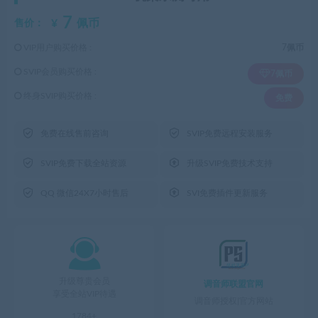
7
¥
佩币
售价：
VIP用户购买价格 :
7佩币
SVIP会员购买价格 :
7佩币
终身SVIP购买价格 :
免费


免费在线售前咨询
SVIP免费远程安装服务


SVIP免费下载全站资源
升级SVIP免费技术支持


QQ 微信24X7小时售后
SVI免费插件更新服务

升级尊贵会员
调音师联盟官网
享受全站VIP待遇
调音师授权|官方网站
1784+