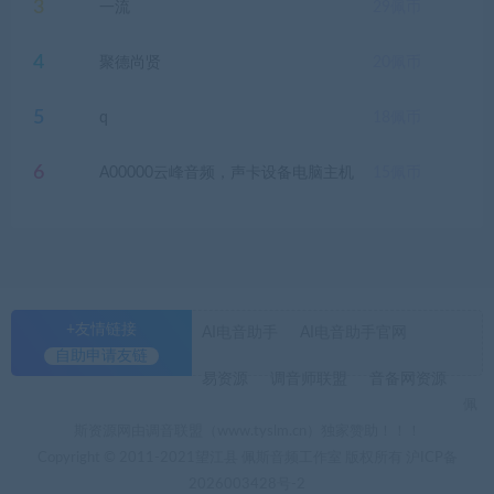
3
一流
29
佩币
4
聚德尚贤
20
佩币
5
q
18
佩币
6
A00000云峰音频，声卡设备电脑主机
15
佩币
+友情链接
AI电音助手
AI电音助手官网
自助申请友链
易资源
调音师联盟
音备网资源
佩
斯资源网由调音联盟（www.tyslm.cn）独家赞助！！！
Copyright © 2011-2021望江县 佩斯音频工作室 版权所有
沪ICP备
2026003428号-2