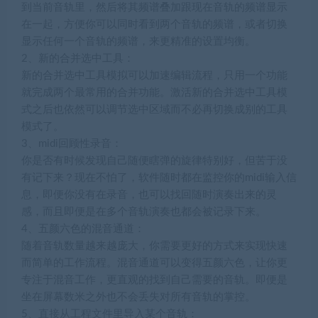
到当前音轨里，然后将其频谱叠加跟现在音轨的频谱显示
在一起，方便你可以同时看到两个音轨的频谱，或者切换
显示任何一个音轨的频谱，来更精准的设置均衡。
2、新的合并选中工具：
新的合并选中工具模拟可以加速编辑流程，只用一个功能
就完成两个最常用的合并功能。激活新的合并选中工具模
式之后也依然可以调节选中区域而不必再切换成别的工具
模式了。
3、midi回顾性录音：
你是否有时候发现自己随便瞎弹的旋律特别好，但苦于没
有记下来？现在不怕了，软件随时都在监控你的midi输入信
息，即便你没有在录音，也可以找回随时演奏出来的灵
感，而且即便是在多个音轨演奏也都会被记录下来。
4、五颜六色的混音通道：
随着音轨数量越来越庞大，你需要更好的方式来实现快速
而简单的工作流程。混音通道可以变得五颜六色，让你更
专注于混音工作，更直观的找到自己需要的音轨。即便是
坐在屏幕数米之外也不会丢失对所有音轨的掌控。
5、直接从工程文件里导入某个音轨：