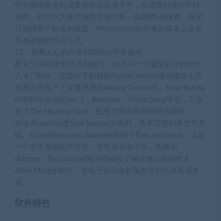
中方便地将当前混音保存在选项卡中，以便随时进行即时
调用。您可以为每个快照添加注释，仅调用EQ设置，甚至
只调用单个轨道的设置。MixConsole快照将从根本上改变
并改进您的混合方式。
12、鼓舞人心的声音和响亮的声音循环
配有5 GB的新鲜声音和循环，由其中一些最受好评的制作
人专门制作。总部位于柏林的Florian Meindl使用模块化合
成器设置生产了深度开槽的Analog Techno库。Beat Butcha
的制作作品包括Jay-Z，Beyonce，Mobb Deep等等，它录
制了The Hip Hop Vault，配有优美的鼓和独特的循环。
Soul Assembly是Soul Surplus的系列，具有完美的新造型基
础。Drum和bass duo Rawtekk制作了Raw Ambience，这是
一个非常美观的声音库，非常适合电子乐，氛围和
dubstep。Blockbuster图书馆由位于纳什维尔的制作人
Allen Morgan制作，是电子音乐电影预告片的完美灵感来
源。
软件特色