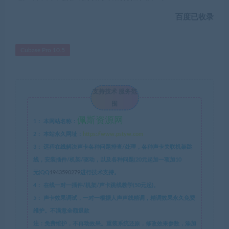
百度已收录
Cubase Pro 10.5
支持技术 服务范
围
佩斯资源网
1：
本网站名称：
2：
本站永久网址：
https://www.pstyw.com
3：
远程在线解决声卡各种问题排查/处理，各种声卡关联机架跳
线，安装插件/机架/驱动，以及各种问题(20元起加一项加10
元)QQ
1943590279
进行技术支持。
4：
在线一对一插件/机架/声卡跳线教学(50元起)。
5：
声卡效果调试，一对一根据人声声线精调，精调效果永久免费
维护。不满意全额退款
注：免费维护，不再动效果。重装系统还原，修改效果参数，添加