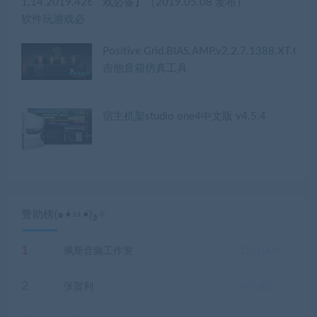
戏必备】（2019.05.08 发布）
Positive.Grid.BIAS.AMP.v2.2.7.1388.XT.CE
吉他音箱仿真工具
宿主机架studio one4中文版 v4.5.4
赞助榜(๑•̀ㅂ•́)و✧
1
佩斯音频工作室
1151
佩币
2
张贺利
492
佩币