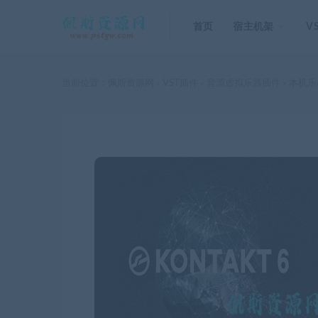
首页
宿主机架
V
当前位置：
佩斯资源网
VST插件
音源虚拟乐器插件
本机乐器
>
>
>