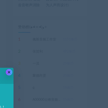
为人声而设计)
赞助榜(๑•̀ㅂ•́)و✧
1
佩斯音频工作室
1151
佩币
2
张贺利
492
佩币
3
一流
29
佩币
×
4
聚德尚贤
20
佩币
5
q
18
佩币
6
A00000云峰音频，声卡设备电脑主机
15
佩币
负！