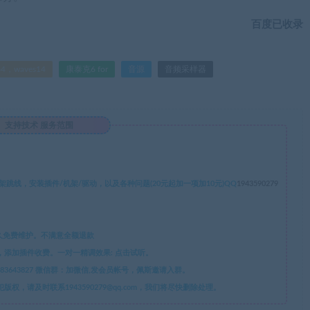
百度已收录
waves14
康泰克6 for
音源
音频采样器
支持技术 服务范围
线，安装插件/机架/驱动，以及各种问题(20元起加一项加10元)QQ
1943590279
久免费维护。不满意全额退款
添加插件收费。一对一精调效果: 点击试听。
微信：CXY5520YP QQ：1943590279 QQ群：683643827 微信群：加微信,发会员帐号，佩斯邀请入群。
请及时联系1943590279@qq.com，我们将尽快删除处理。