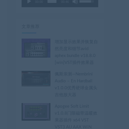
00:00
00:46
用
频
上
播
/
放
下
器
文章推荐
箭
头
增加显示效果并恢复自
键
然亮度和细节avid
来
aphex bundle v18.8.0
增
[win]VST插件效果器
高
佩斯亲测—Nembrini
或
Audio – En Hardball
降
v1.0.0优秀硬球金属头
低
吉他放大器
音
量。
Apogee Soft Limit
v1.0.8门限磁带温暖效
果器插件 x64 VST
VST3 AU AAX WiN