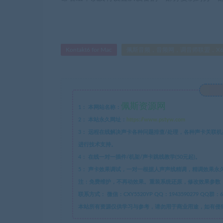
Kontakt6 for Mac
佩斯音频，音频网，调音师联盟，X64，
佩斯资源网
1：
本网站名称：
2：
本站永久网址：
https://www.pstyw.com
3：
远程在线解决声卡各种问题排查/处理，各种声卡关联机架跳
进行技术支持。
4：
在线一对一插件/机架/声卡跳线教学(50元起)。
5：
声卡效果调试，一对一根据人声声线精调，精调效果永
注：免费维护，不再动效果。重装系统还原，修改效果参数，
联系方式：
本站所有资源仅供学习与参考，请勿用于商业用途，如有侵犯版权，