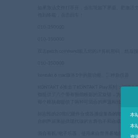
如果激活文件打不开，会出现如下界面。把激活文件
拖到终端，点击回车！
010-350000
010-350000
双击patch.command输入您的计算机密码，然后按e
010-350000
kontakt 6 mac版本1中的新功能。三种新仪器
KONTAKT 6推出了KONTAKT Play系
都提供了八个带有智能映射的宏旋钮，为您提供了
每个模块都提供了两种可混合的声源和独特的专
标志性的20世纪硬件合成器捕捉复杂的细节，并
本
合的声源来提供现代版的古典电子和合成波，这在
本
混合有机/电子乐器，使用来自世界各地的众多
资