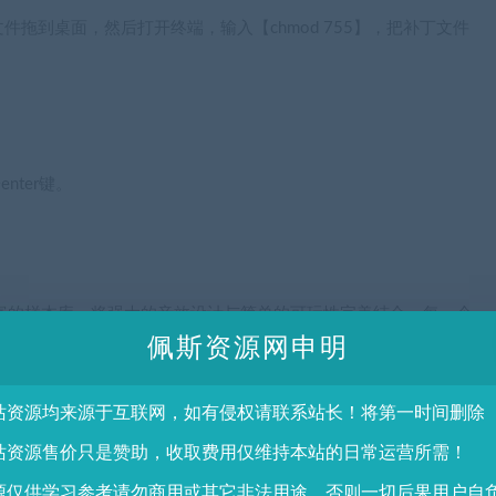
拖到桌面，然后打开终端，输入【chmod 755】，把补丁文件
nter键。
列：超级丰富的样本库，将强大的音效设计与简单的可玩性完美结合。每一个
广泛而直观的控制范围。他们都展示了KONTAKT的新波表模块，
佩斯资源网申明
业风格。模拟你的梦
创造性地处理开创性的舷外效果。这种混合模拟/数字乐器使用可混
站资源均来源于互联网，如有侵权请联系站长！将第一时间删除
最近的电影中得到了复兴。3.缥缈的地球
站资源售价只是赞助，收取费用仅维持本站的日常运营所需！
声学乐器，并将其与数字合成、有机福利层和效果处理相结合。结果
源仅供学习参考请勿商用或其它非法用途，否则一切后果用户自