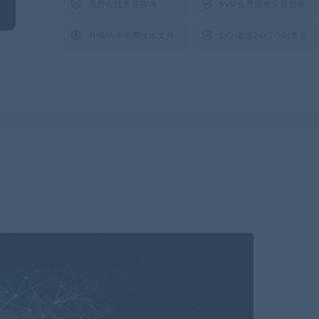


免费在线售前咨询
SVIP免费远程安装服务


升级SVIP免费技术支持
QQ 微信24X7小时售后