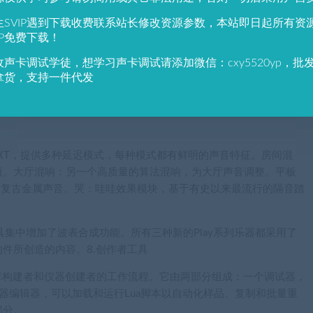
器、调音打击乐器、铃/金属、电动/无人机、铅和纹理氛围的融合。
生SVIP遇到下载收费联系站长修改资源参数，本站即日起所有资
IP免费下载！
RID KEYS与传统的采样过程相去甚远，而是专注于创新技术，如
收声卡调试学徒，想学习声卡调试请添加微信：cxy5520yp，批
，以及用磁带进行变速实验。5.建筑师的新职能
拿货，支持一件代发
它已经为构建基于样本的高级仪器打下了坚实的基础。我们一直在支持
TAKT 6的持续更新也是基于这个策略，为你的建设者提供了一些重要的
PLIKA XT，提供多种延迟模式，每种模式都有鲜明的声音特征。房间混
项。大厅混响：另一个高质量的算法混响，为大厅声音调整。平板
统的复古金属声音。哭：哇哇效果模块，基于有史以来最流行的隔音踏
T工具集中增加了波表合成功能。所有三种新的Play系列乐器都采用了
件所创造的内容。8.创作者工具
旨在改善库构建者和仪器创建者的工作流程。它由两部分组成：一个调试器，
仪器编辑器，可以加载和运行Lua脚本以自动化样品、复制和批量重
部分。