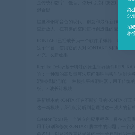
是传统和数字、低音、弦乐(弓弦和拨弦)、管乐
终
混合键
SV
键盘和钢琴音色的现代、创意和最终新作品。HYB
招
重新放大，在有趣的空间进行创造性的麦克风定位
格
KONTAKT已经成长为一个软件采样器，现在
这个平台，使用它的人对KONTAKT 5和KON
补充。6.新效果
Replika Delay:基于特殊的原生乐器插件RE
响：一种新的高质量算法房间混响与实时调制选
混响(模板混响):一种模拟平板混响器，用于传
板。7.波长计模块
最新版本的KONTAKT在不断扩展的KONTAK
这一新模块，我们期待听到您通过这一强大的新构
Creator Tools是一个独立的应用程序，
用于识别和修复KONTAKT脚本中的问题；一个
命名组，以及将设置从设备的一部分复制到另一