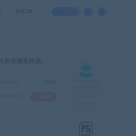
板
实用工具
登录/注册
(强大的音频采样器)

升级尊贵会员
户购买价格 :
60佩币
享受全站VIP待遇
会员购买价格 :
1784+
45佩币
会员已经加入