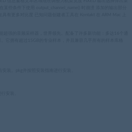
） FIXED 信息窗格文本区域现在调整为机架宽度 FIXED 输出选择弹出菜
条件下使用 output_channel_name() 时崩溃 添加的输出部分
多对比度 已知问题创建者工具在 Kontakt 在 ARM Mac 上
品的功能超强的音频采样器，世界领先。配备了许多新功能：多达16个通
。它拥有超过15GB的专业样本，并且兼容几乎所有的样本库格
，双击安装。pkg并按照安装指南进行安装。
进行安装。