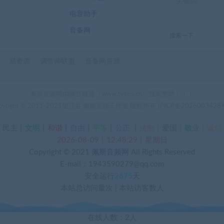
电音助手
音备网
搜索一下
易资源
调音师联盟
音备网资源
佩斯资源网由调音联盟（www.tyslm.cn）独家赞助！！！
pyright © 2011-2021望江县 佩斯音频工作室 版权所有
沪ICP备2026003428
丨
民主
丨
文明
丨
和谐
丨
自由
丨
平等
丨
公正
丨
法制丨
爱国
丨
敬业
丨
诚信
2026-08-09丨12:48:29丨星期日
Copyright © 2021
佩斯音频网
All Rights Reserved
E-mail：1943590279@qq.com
安全运行
2675
天
本站总访问量
次
|
本站访客数
人
在线人数：2人