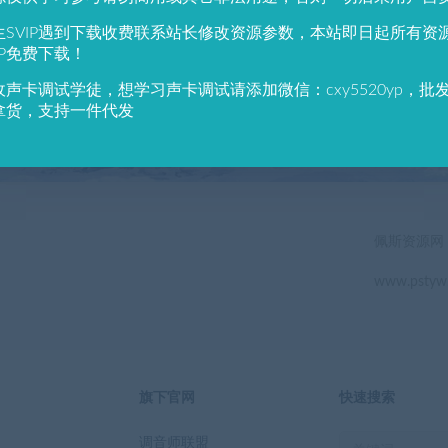
784
691
生SVIP遇到下载收费联系站长修改资源参数，本站即日起所有资
户总数
资源数(个)
近7天更
IP免费下载！
收声卡调试学徒，想学习声卡调试请添加微信：cxy5520yp，批
立即查看
拿货，支持一件代发
佩斯资源网
www.pstyw
旗下官网
快速搜索
调音师联盟