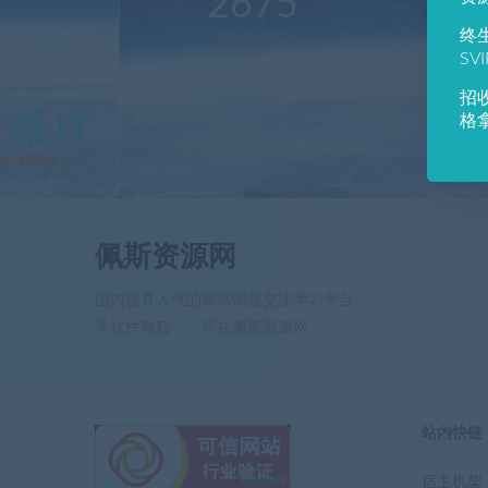
2675
1
终
本站运营(天)
用
SV
招
格
佩斯资源网
国内极具人气的网络调音交流学习平台
学软件教程，，尽在佩斯资源网
站内快链
宿主机架