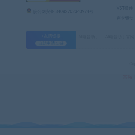
VST插件
皖公网安备 34082702340974号
声卡驱动
+友情链接
AI电音助手
AI电音助手官网
自助申请友链
Co
富强