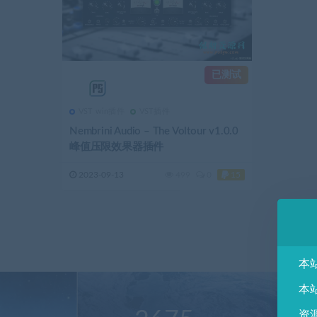
已测试
VST win插件
VST插件
Nembrini Audio – The Voltour v1.0.0
峰值压限效果器插件
2023-09-13
499
0
15
本
本
资