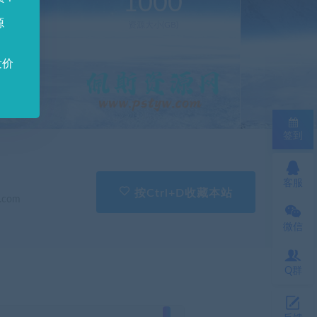
0
1000
源
新(个)
资源大小(GB)
发价
签到
客服
按Ctrl+D收藏本站
.com
微信
Q群