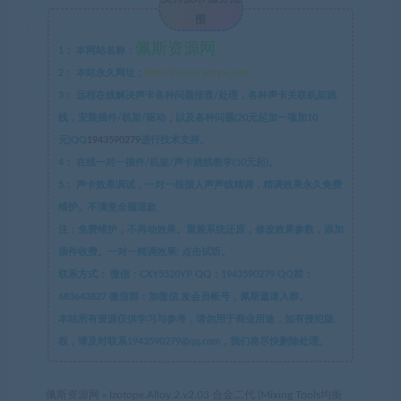
围
佩斯资源网
1：
本网站名称：
2：
本站永久网址：
https://www.pstyw.com
3：
远程在线解决声卡各种问题排查/处理，各种声卡关联机架跳
线，安装插件/机架/驱动，以及各种问题(20元起加一项加10
元)QQ
1943590279
进行技术支持。
4：
在线一对一插件/机架/声卡跳线教学(50元起)。
5：
声卡效果调试，一对一根据人声声线精调，精调效果永久免费
维护。不满意全额退款
注：免费维护，不再动效果。重装系统还原，修改效果参数，添加
插件收费。一对一精调效果: 点击试听。
联系方式：
微信：CXY5520YP QQ：1943590279 QQ群：
683643827 微信群：加微信,发会员帐号，佩斯邀请入群。
本站所有资源仅供学习与参考，请勿用于商业用途，如有侵犯版
权，请及时联系1943590279@qq.com，我们将尽快删除处理。
佩斯资源网
»
Izotope.Alloy.2.v2.03 合金二代 (Mixing Tools均衡