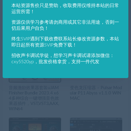
本站资源售价只是赞助，收取费用仅维持本站的日常
运营所需！
资源仅供学习参考请勿商用或其它非法用途，否则一
BeatRig LevelViewS R5.37
最新 2023.3.24肥波套装效
切后果用户自负！
[WiN] 响度计
果器FabFilter Total Bundle
VST,VST3,AAX全套音频处
终生SVIP遇到下载收费联系站长修改资源参数，本站
理效果器含注册机教程
即日起所有资源SVIP免费下载！
招收声卡调试学徒，想学习声卡调试请添加微信：
cxy5520yp，批发价格拿货，支持一件代发
音频激励效果器套装uJAM
变色龙压缩器 – Pulsar Mod
Finisher Bundle 2023.4 x6
ular P11 Abyss v1.1.0 WIN
4多种综合一键增强音色效
MAC
果器插件，VST,VST3,AAX,
WIN64