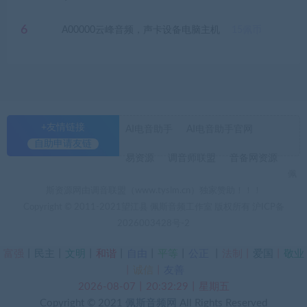
6
A00000云峰音频，声卡设备电脑主机
15
佩币
+友情链接
AI电音助手
AI电音助手官网
自助申请友链
易资源
调音师联盟
音备网资源
佩
斯资源网由调音联盟（www.tyslm.cn）独家赞助！！！
Copyright © 2011-2021望江县 佩斯音频工作室 版权所有
沪ICP备
2026003428号-2
富强
丨
民主
丨
文明
丨
和谐
丨
自由
丨
平等
丨
公正
丨
法制丨
爱国
丨
敬业
丨
诚信
丨
友善
2026-08-07丨20:32:30丨星期五
Copyright © 2021
佩斯音频网
All Rights Reserved