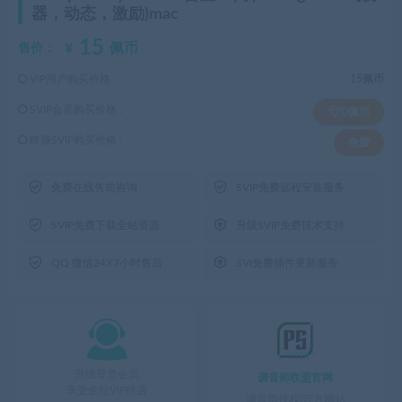
器，动态，激励)mac
15
¥
佩币
售价：
VIP用户购买价格 :
15佩币
SVIP会员购买价格 :
0佩币
终身SVIP购买价格 :
免费


免费在线售前咨询
SVIP免费远程安装服务


SVIP免费下载全站资源
升级SVIP免费技术支持


QQ 微信24X7小时售后
SVI免费插件更新服务

升级尊贵会员
调音师联盟官网
享受全站VIP待遇
调音师授权|官方网站