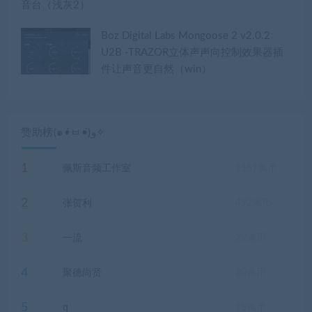
Boz Digital Labs Mongoose 2 v2.0.2
U2B -TRAZOR立体声声向控制效果器插
件让声音更自然（win）
赞助榜(๑•̀ㅂ•́)و✧
1
佩斯音频工作室
1151
佩币
2
张贺利
492
佩币
3
一流
29
佩币
4
聚德尚贤
20
佩币
5
q
18
佩币