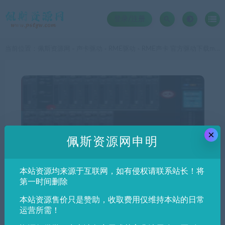
登录/注册
当前位置：
佩斯资源网
声卡驱动
RME驱动
RME声卡 官方驱动下载macOS 11、英特尔和M1（全部型号）
>
>
>
×
佩斯资源网申明
本站资源均来源于互联网，如有侵权请联系站长！将
第一时间删除
本站资源售价只是赞助，收取费用仅维持本站的日常

暂无演示
运营所需！
RME声卡 官方驱动下载macOS 11、英特尔和