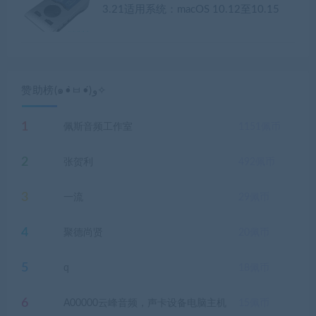
3.21适用系统：macOS 10.12至10.15
赞助榜(๑•̀ㅂ•́)و✧
1
佩斯音频工作室
1151
佩币
2
张贺利
492
佩币
3
一流
29
佩币
4
聚德尚贤
20
佩币
5
q
18
佩币
6
A00000云峰音频，声卡设备电脑主机
15
佩币