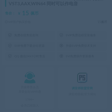
VST3,AAX,WIN64 同时可以作电音
15
¥
佩币
售价：
VIP用户购买价格 :
15佩币


免费在线售前咨询
SVIP免费远程安装服务


SVIP免费下载全站资源
升级SVIP免费技术支持


QQ 微信24X7小时售后
SVI免费插件更新服务

升级尊贵会员
调音师联盟官网
享受全站VIP待遇
调音师授权|官方网站
1784+
会员已经加入