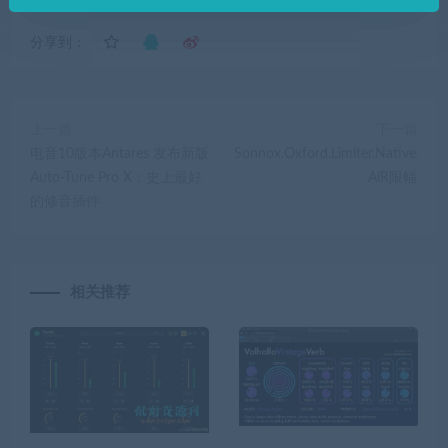
分享到：
上一篇
下一篇
电音10版本Antares 发布新版
Sonnox.Oxford.Limiter.Native.VST.
Auto-Tune Pro X：史上最好
AiR限幅器
的修音插件
相关推荐