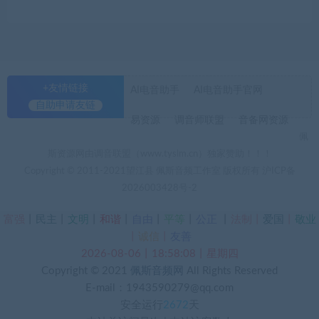
+友情链接
AI电音助手
AI电音助手官网
自助申请友链
易资源
调音师联盟
音备网资源
佩
斯资源网由调音联盟（www.tyslm.cn）独家赞助！！！
Copyright © 2011-2021望江县 佩斯音频工作室 版权所有
沪ICP备
2026003428号-2
富强
丨
民主
丨
文明
丨
和谐
丨
自由
丨
平等
丨
公正
丨
法制丨
爱国
丨
敬业
丨
诚信
丨
友善
2026-08-06丨18:58:08丨星期四
Copyright © 2021
佩斯音频网
All Rights Reserved
E-mail：1943590279@qq.com
安全运行
2672
天