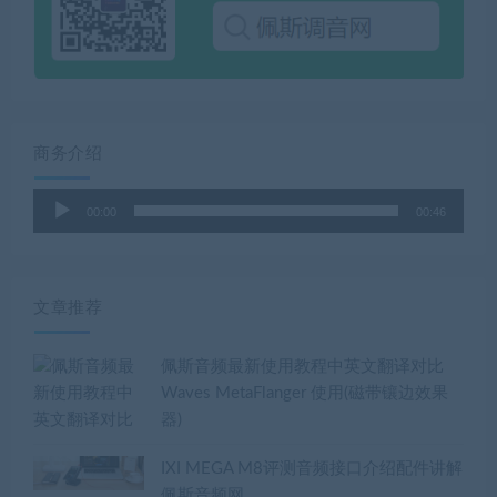
商务介绍
音
00:00
00:46
频
播
放
器
文章推荐
佩斯音频最新使用教程中英文翻译对比
Waves MetaFlanger 使用(磁带镶边效果
器)
IXI MEGA M8评测音频接口介绍配件讲解
佩斯音频网