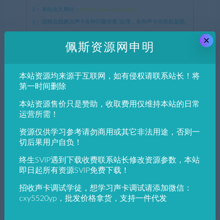
2：
本站永久网址：
https://www.pstyw.com
3：
远程在线解决声卡各种问题排查/处理，各种声卡关联机架跳
线，安装插件/机架/驱动，以及各种问题(20元起加一项加10
×
佩斯资源网申明
元)QQ
1943590279
进行技术支持。
4：
在线一对一插件/机架/声卡跳线教学(50元起)。
5：
声卡效果调试，一对一根据人声声线精调，精调效果永久免费
本站资源均来源于互联网，如有侵权请联系站长！将
维护。不满意全额退款
第一时间删除
注：免费维护，不再动效果。重装系统还原，修改效果参数，添加
本站资源售价只是赞助，收取费用仅维持本站的日常
插件收费。一对一精调效果: 点击试听。
运营所需！
联系方式：
微信：CXY5520YP QQ：1943590279 QQ群：
资源仅供学习参考请勿商用或其它非法用途，否则一
683643827 微信群：加微信,发会员帐号，佩斯邀请入群。
切后果用户自负！
本站所有资源仅供学习与参考，请勿用于商业用途，如有侵犯版
权，请及时联系1943590279@qq.com，我们将尽快删除处理。
终生SVIP遇到下载收费联系站长修改资源参数，本站
即日起所有资源SVIP免费下载！
佩斯资源网
»
Antares Auto-Tune Pro X v10.2.专业级音高校正
招收声卡调试学徒，想学习声卡调试请添加微信：
cxy5520yp，批发价格拿货，支持一件代发
VST3,AAX,WIN64 同时可以作电音