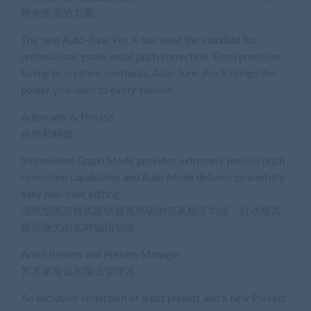
带来所需的力量。
The new Auto-Tune Pro X has reset the standard for
professional-grade vocal pitch correction. From precision
tuning to creative overhauls, Auto-Tune Pro X brings the
power you need to every session.
Automatic & Precise
自动和精确
Streamlined Graph Mode provides extremely precise pitch
correction capabilities and Auto Mode delivers powerfully
easy real-time editing.
流线型图形模式提供极其精确的音高校正功能，自动模式
提供强大的实时编辑功能。
Artist Presets and Presets Manager
艺术家预设和预设管理器
An exclusive collection of artist presets and a new Presets