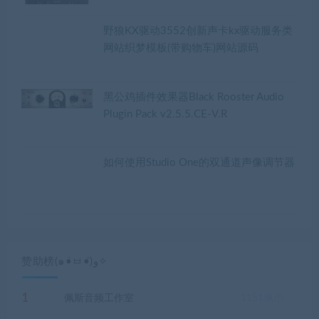
野狼KX驱动3552创新声卡kx驱动服务类
网站织梦模板(带购物车)网站源码
黑公鸡插件效果器Black Rooster Audio
Plugin Pack v2.5.5.CE-V.R
如何使用Studio One的双通道声像调节器
赞助榜(๑•̀ㅂ•́)و✧
1
佩斯音频工作室
1151
佩币