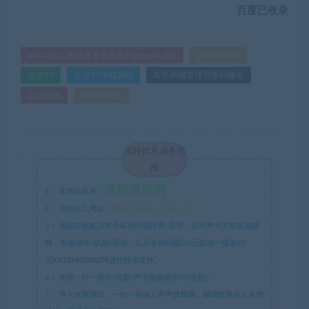
百度已收录
admin忘记密码查看修改文件getpwd.php
getpwd.php
友价T5
友价T5商城源码
友价商城管理员密码修改
忘记密码
管理员后台
支持技术 服务范
围
佩斯资源网
1：
本网站名称：
2：
本站永久网址：
https://www.pstyw.com
3：
远程在线解决声卡各种问题排查/处理，各种声卡关联机架跳
线，安装插件/机架/驱动，以及各种问题(20元起加一项加10
元)QQ
1943590279
进行技术支持。
4：
在线一对一插件/机架/声卡跳线教学(50元起)。
5：
声卡效果调试，一对一根据人声声线精调，精调效果永久免费