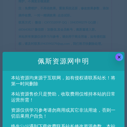
维护。不满意全额退款
注：免费维护，不再动效果。重装系统还原，修改效果参数，添加
插件收费。一对一精调效果: 点击试听。
联系方式：
微信：CXY5520YP QQ：1943590279 QQ群：
683643827 微信群：加微信,发会员帐号，佩斯邀请入群。
本站所有资源仅供学习与参考，请勿用于商业用途，如有侵犯版
权，请及时联系1943590279@qq.com，我们将尽快删除处理。
×
佩斯资源网申明
佩斯资源网
»
友价T5商城管理员密码修改admin忘记密码查看修改
文件getpwd.php
本站资源均来源于互联网，如有侵权请联系站长！将
第一时间删除
分享到：
本站资源售价只是赞助，收取费用仅维持本站的日常
运营所需！
资源仅供学习参考请勿商用或其它非法用途，否则一
切后果用户自负！
上一篇
下一篇
佩斯资源网Cubase Pro 12.0.0
非常柔软和微妙的饱和度
终生SVIP遇到下载收费联系站长修改资源参数，本站