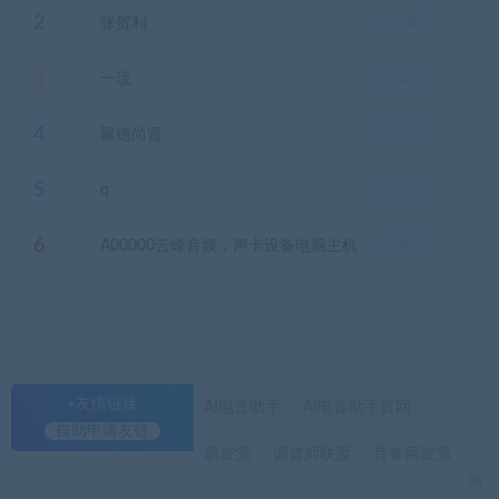
2
张贺利
492
佩币
3
一流
29
佩币
4
聚德尚贤
20
佩币
5
q
18
佩币
6
A00000云峰音频，声卡设备电脑主机
15
佩币
+友情链接
AI电音助手
AI电音助手官网
自助申请友链
易资源
调音师联盟
音备网资源
佩