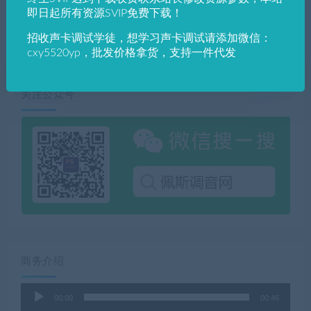
安装程序中文破解版(附软件
Klanghelm IVGI Saturation
即日起所有资源SVIP免费下载！
下载址)
And Distortion v2.3.0 VST
招收声卡调试学徒，想学习声卡调试请添加微信：
cxy5520yp，批发价格拿货，支持一件代发
关注公众号
商务介绍
音
00:00
00:46
频