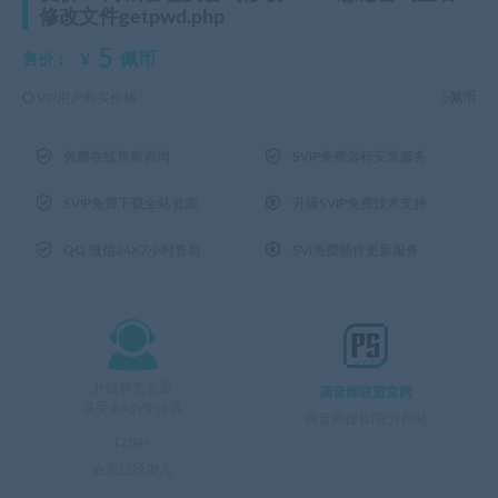
修改文件getpwd.php
5
¥
佩币
售价：
VIP用户购买价格 :
5佩币


免费在线售前咨询
SVIP免费远程安装服务


SVIP免费下载全站资源
升级SVIP免费技术支持


QQ 微信24X7小时售后
SVI免费插件更新服务

升级尊贵会员
调音师联盟官网
享受全站VIP待遇
调音师授权|官方网站
1784+
会员已经加入