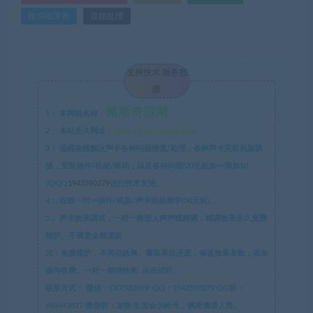
模拟磁带饱
音频处理
支持技术 服务范
围
佩斯资源网
1：
本网站名称：
2：
本站永久网址：
https://www.pstyw.com
3：
远程在线解决声卡各种问题排查/处理，各种声卡关联机架跳
线，安装插件/机架/驱动，以及各种问题(20元起加一项加10
元)QQ
1943590279
进行技术支持。
4：
在线一对一插件/机架/声卡跳线教学(50元起)。
5：
声卡效果调试，一对一根据人声声线精调，精调效果永久免费
维护。不满意全额退款
注：免费维护，不再动效果。重装系统还原，修改效果参数，添加
插件收费。一对一精调效果: 点击试听。
联系方式：
微信：CXY5520YP QQ：1943590279 QQ群：
683643827 微信群：加微信,发会员帐号，佩斯邀请入群。