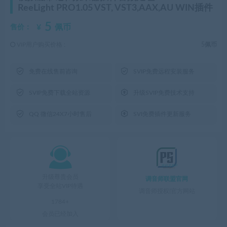
ReeLight PRO1.05 VST, VST3,AAX,AU WIN插件
5
¥
佩币
售价：
VIP用户购买价格 :
5佩币


免费在线售前咨询
SVIP免费远程安装服务


SVIP免费下载全站资源
升级SVIP免费技术支持


QQ 微信24X7小时售后
SVI免费插件更新服务

升级尊贵会员
调音师联盟官网
享受全站VIP待遇
调音师授权|官方网站
1784+
会员已经加入