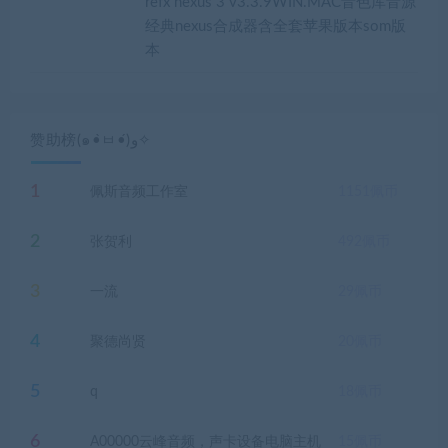
refx nexus 3 v3.3.9WIN.MAC音色库音源
经典nexus合成器含全套苹果版本som版
本
赞助榜(๑•̀ㅂ•́)و✧
1
佩斯音频工作室
1151
佩币
2
张贺利
492
佩币
3
一流
29
佩币
4
聚德尚贤
20
佩币
5
q
18
佩币
6
A00000云峰音频，声卡设备电脑主机
15
佩币