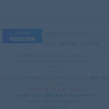
+友情链接
AI电音助手
AI电音助手官网
自助申请友链
易资源
调音师联盟
音备网资源
佩
斯资源网由调音联盟（www.tyslm.cn）独家赞助！！！
Copyright © 2011-2021望江县 佩斯音频工作室 版权所有
沪ICP备
2026003428号-2
富强
丨
民主
丨
文明
丨
和谐
丨
自由
丨
平等
丨
公正
丨
法制丨
爱国
丨
敬业
丨
诚信
丨
友善
2026-08-08丨01:16:34丨星期六
Copyright © 2021
佩斯音频网
All Rights Reserved
E-mail：1943590279@qq.com
安全运行
2674
天