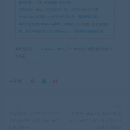
插件收费。一对一精调效果: 点击试听。
联系方式：
微信：CXY5520YP QQ：1943590279 QQ群：
683643827 微信群：加微信,发会员帐号，佩斯邀请入群。
本站所有资源仅供学习与参考，请勿用于商业用途，如有侵犯版
权，请及时联系1943590279@qq.com，我们将尽快删除处理。
佩斯资源网
»
ESI MAYA22 USB好吗？ 声卡使用感受佩斯音频评
测感言
分享到：
上一篇
下一篇
艾肯UPORTS4 DYNA五代声
羚羊Antelope Audio ZEN 系
卡搭载宿主机架studioone跳
列全家福的 ZEN Q 音频接口
线视频教程
佩斯音频简评