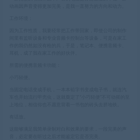
动画因声音变得更加完美，是我一直努力的方向和动力。
工作环境：
因为工作性质，我要经常把工作带回家，即使公司的制作
间里有监听设备和专业音频卡控制台等设备，可是在家工
作的我仍然如没有枪的兵，于是，笔记本、便携音频卡、
耳机，成了我在家工作的好伙伴。
所需的便携音频卡功能：
小巧轻便。
当固定电话变成手机，一本本铅字书变成电子书，就连汽
车也开始流行甲壳虫，这就奠定了“小巧轻便”不可动摇的至
上地位，相信你也不愿意背着一书包的砖头去挤地铁。
有话放。
这能够满足我简单录制对白和效果的要求，一段完美的声
音，必定要在听过之后才能鉴定它是否完美。