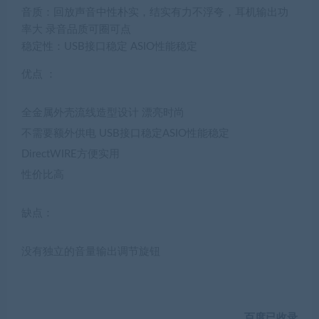
音质：
回放声音中性朴实，结实有力不浮夸，耳机输出功
率大 录音品质可圈可点
稳定性：
USB接口稳定 ASIO性能稳定
优点
：
全金属外壳流线造型设计 漂亮时尚
不需要额外供电 USB接口稳定ASIO性能稳定
DirectWIRE方便实用
性价比高
缺点：
没有独立的音量输出调节旋钮
百度已收录