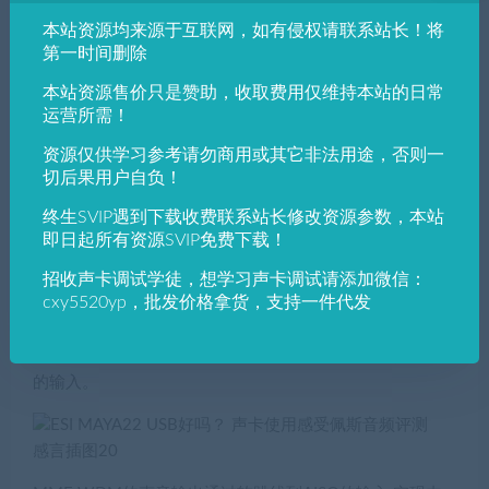
在声卡的设置界面里设置，第一次设置的时候略有麻烦。
本站资源均来源于互联网，如有侵权请联系站长！将
第一时间删除
本站资源售价只是赞助，收取费用仅维持本站的日常
运营所需！
DirectWIRE功能，也就是声音的软跳线功能，可以让你自
定义声音由哪里来到哪里去，举个简单的例子，我在为动
资源仅供学习参考请勿商用或其它非法用途，否则一
画片挑选效果音效的时候，经常会在素材库里找声音，找
切后果用户自负！
声音的时候声音用播放器播放，在使用不支持内录功能的
终生SVIP遇到下载收费联系站长修改资源参数，本站
EMU Tracker Pre的时候，就需把声音文件拖拽到Cubase
即日起所有资源SVIP免费下载！
里，在剪切出我需要的部分，很是麻烦。现在有了支持内
录的MAYA 22 USB，我只要这边播放我找好的效果声音，
招收声卡调试学徒，想学习声卡调试请添加微信：
cxy5520yp，批发价格拿货，支持一件代发
直接在Cubase里面录音，挑好的声音就录进来了，也就是
说我在电脑上听到的声音，都可以内录到Cubase里，十分
的方便。DirectWIRE也支持话筒 吉他 line in直通到Cubase
的输入。