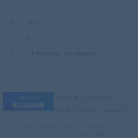
3
一流
29
佩币
4
聚德尚贤
20
佩币
5
q
18
佩币
6
A00000云峰音频，声卡设备电脑主机
15
佩币
+友情链接
AI电音助手
AI电音助手官网
自助申请友链
易资源
调音师联盟
音备网资源
佩
斯资源网由调音联盟（www.tyslm.cn）独家赞助！！！
Copyright © 2011-2021望江县 佩斯音频工作室 版权所有
沪ICP备