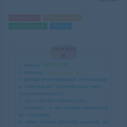
ESI MAYA22 USB
ESI MAYA22 USB声卡
ESI MAYA22 USB评测
玛雅22usb
支持技术 服务范
围
佩斯资源网
1：
本网站名称：
2：
本站永久网址：
https://www.pstyw.com
3：
远程在线解决声卡各种问题排查/处理，各种声卡关联机架跳
线，安装插件/机架/驱动，以及各种问题(20元起加一项加10
元)QQ
1943590279
进行技术支持。
4：
在线一对一插件/机架/声卡跳线教学(50元起)。
5：
声卡效果调试，一对一根据人声声线精调，精调效果永久免费
维护。不满意全额退款
注：免费维护，不再动效果。重装系统还原，修改效果参数，添加