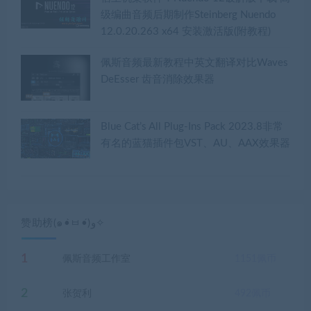
级编曲音频后期制作Steinberg Nuendo
12.0.20.263 x64 安装激活版(附教程)
佩斯音频最新教程中英文翻译对比Waves
DeEsser 齿音消除效果器
Blue Cat’s All Plug-Ins Pack 2023.8非常
有名的蓝猫插件包VST、AU、AAX效果器
赞助榜(๑•̀ㅂ•́)و✧
1
佩斯音频工作室
1151
佩币
2
张贺利
492
佩币