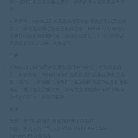
候一些对白也是需要自己来说，简单的录音当然也必不可
少。
在客厅里，MAYA 22 USB接好话筒带好耳机就可以开始录
音了，不管是动圈话筒还是电容话筒，MAYA 22 USB录出
来声音的表现都可圈可点，就性价比来说，这样的声音品
质真算是2013年的一大惊喜了。
回放
MAYA 22 USB的回放音质表现很中性朴实，声音结实有
力，没有染色，和其他同等价位的音频产品相比声音品质
算上等的。一些高阻抗的耳机，如300欧的高阻抗耳机也能
推动，这点也让我很意外，没有独立供电的USB声卡能有
这样大的推力，难能可贵啊。
点评
外观：
造型时尚漂亮 全金属外壳手感很好
功能：
驱动支持全面 支持MME WDM ASIO GSIF，
DirectWIRE方便实用