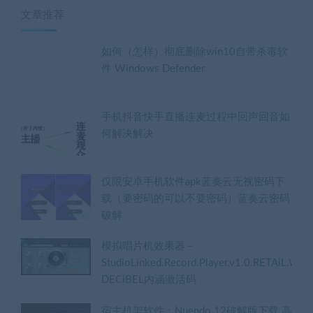
器
文章推荐
如何（怎样）彻底删除win10自带杀毒软
件 Windows Defender
手机抖音快手直播连麦过程中回声回音如
何解决解决
仅限安卓手机软件apk蓝奏云无视密码下
载（要密码的可以不要密码）蓝奏云密码
破解
模拟唱片机效果器－
StudioLinked.Record.Player.v1.0.RETAiL.WiN
DECiBEL内涵激活码
宿主机架软件：Nuendo 12破解版下载 高