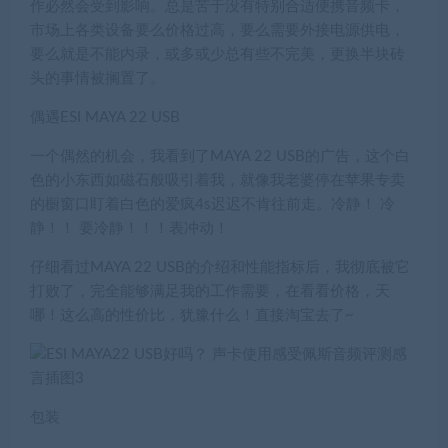
作必然会受到影响。总是苦于没有特别合适便携音频卡，
市场上各类设备要么价格过高，要么需要外接电源供电，
要么就是不能内录，或多或少总有些不完美，更换半块砖
头的事情被搁置了。
偶遇ESI MAYA 22 USB
一个偶然的机会，我看到了MAYA 22 USB的广告，这个白
色的小东西如磁石般吸引着我，就像我老婆停在苹果专卖
的橱窗口盯着白色的爱疯4s迟迟不肯往前走。冷静！ 冷
静！！ 要冷静！！！表冲动！
仔细看过MAYA 22 USB的介绍和性能指标后，我彻底被它
打败了，完全能够满足我的工作需要，在看看价格，天
哪！这么高的性价比，犹豫什么！直接淘宝去了~
包装