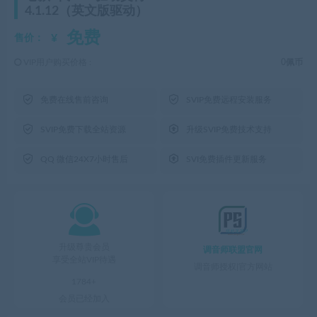
4.1.12（英文版驱动）
免费
¥
售价：
VIP用户购买价格 :
0佩币


免费在线售前咨询
SVIP免费远程安装服务


SVIP免费下载全站资源
升级SVIP免费技术支持


QQ 微信24X7小时售后
SVI免费插件更新服务

升级尊贵会员
调音师联盟官网
享受全站VIP待遇
调音师授权|官方网站
1784+
会员已经加入