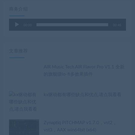
商务介绍
音
00:00
00:46
频
播
放
器
文章推荐
AIR Music Tech AIR Flavor Pro V1.1 全新
的旗舰级lo-fi多效果插件
kx驱动都有哪些缺点和优点,请点我看看
Zynaptiq PITCHMAP v1.7.0，vst2，
vst3，AAX win64bit (x64)