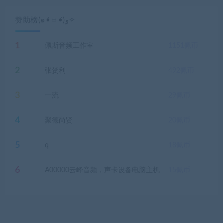
赞助榜(๑•̀ㅂ•́)و✧
1
佩斯音频工作室
1151
佩币
2
张贺利
492
佩币
3
一流
29
佩币
4
聚德尚贤
20
佩币
5
q
18
佩币
6
A00000云峰音频，声卡设备电脑主机
15
佩币