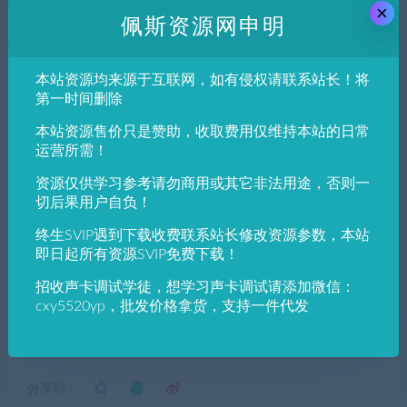
线，安装插件/机架/驱动，以及各种问题(20元起加一项加10
×
佩斯资源网申明
元)QQ
1943590279
进行技术支持。
4：
在线一对一插件/机架/声卡跳线教学(50元起)。
5：
声卡效果调试，一对一根据人声声线精调，精调效果永久免费
本站资源均来源于互联网，如有侵权请联系站长！将
维护。不满意全额退款
第一时间删除
注：免费维护，不再动效果。重装系统还原，修改效果参数，添加
本站资源售价只是赞助，收取费用仅维持本站的日常
插件收费。一对一精调效果: 点击试听。
运营所需！
联系方式：
微信：CXY5520YP QQ：1943590279 QQ群：
资源仅供学习参考请勿商用或其它非法用途，否则一
683643827 微信群：加微信,发会员帐号，佩斯邀请入群。
切后果用户自负！
本站所有资源仅供学习与参考，请勿用于商业用途，如有侵犯版
权，请及时联系1943590279@qq.com，我们将尽快删除处理。
终生SVIP遇到下载收费联系站长修改资源参数，本站
即日起所有资源SVIP免费下载！
招收声卡调试学徒，想学习声卡调试请添加微信：
佩斯资源网
»
老款3代PD3驱动艾肯MicU-ProDriver-64bit-
cxy5520yp，批发价格拿货，支持一件代发
4.1.12（英文版驱动）
分享到：