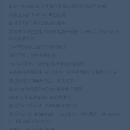
ICON “ProDrive III”为输入和输出提供内部虚拟路由
内置强大的ProDrive III主机架
提供了不同的ProDrive III插件
具有独立增益控制和幻影电源开关的ICON创新独特的麦克
风前置放大器
1/4“TRS插孔上的2个模拟输出
顶部面板上的主音量控制
1个耳机输出，可分配源和单独音量控制
带有单独音量控制的“立体声、单声道和PC”直接监控开关
通过软件控制面板的灵活通道路由
提供Icon的创新ProDrive III插件托管架
USB2.0高速设备和USB总线供电
支持DirectSound、WDM和ASIO2.0
兼容Mac OS (Intel-Mac)、ios9或以上操作系统、Windows
7、8和10(32位/64位)
全双工，同时录制/播放