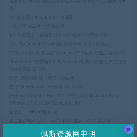
带有单独增益控制和幻像电源开关的麦克风/乐器前置放大
器
2个模拟输出的6.35mm TRS插孔
控制能开关硬件监听的旋钮
1个耳机输出，带有可分配的源和单独的音量控制
通过ProDriver4软件控制面板实现灵活的信道路由
ICON ProAudio开发的ProDriver4™提供超低延迟驱动程序
ProDriver4™内带有ICON ProAudio创新和方便用户使用的
插件托管机架软件
配备USB2.0高速，USB总线供电
支持DirectSound、WDM和ASIO2.0
兼容mac OS (Intel-Mac) 10.11或更高版本, Andriod and
Windows 7, 8 & 10 (32-bit/64-bit)
全双工，同时录制/回放
当主板供电不足时，可使用外部电源+5VDC电源插口
×
坚固的铝结构
佩斯资源网申明