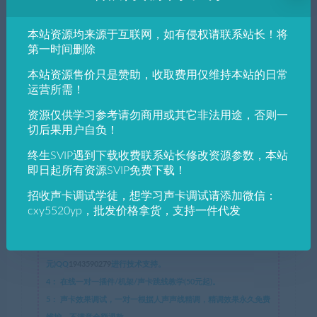
本站资源均来源于互联网，如有侵权请联系站长！将
第一时间删除
百度已收录
本站资源售价只是赞助，收取费用仅维持本站的日常
运营所需！
Duo22 Live
资源仅供学习参考请勿商用或其它非法用途，否则一
切后果用户自负！
支持技术 服务范
终生SVIP遇到下载收费联系站长修改资源参数，本站
即日起所有资源SVIP免费下载！
围
佩斯资源网
1：
本网站名称：
招收声卡调试学徒，想学习声卡调试请添加微信：
cxy5520yp，批发价格拿货，支持一件代发
2：
本站永久网址：
https://www.pstyw.com
3：
远程在线解决声卡各种问题排查/处理，各种声卡关联机架跳
线，安装插件/机架/驱动，以及各种问题(20元起加一项加10
元)QQ
1943590279
进行技术支持。
4：
在线一对一插件/机架/声卡跳线教学(50元起)。
5：
声卡效果调试，一对一根据人声声线精调，精调效果永久免费