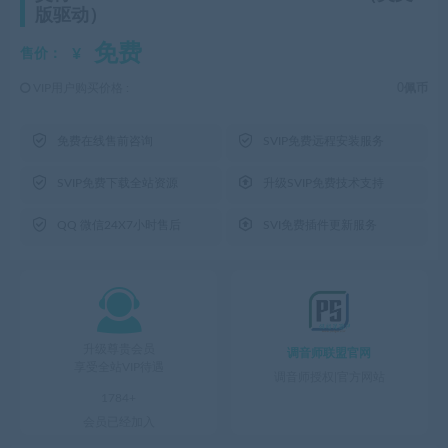
版驱动）
免费
¥
售价：
VIP用户购买价格 :
0佩币


免费在线售前咨询
SVIP免费远程安装服务


SVIP免费下载全站资源
升级SVIP免费技术支持


QQ 微信24X7小时售后
SVI免费插件更新服务

升级尊贵会员
调音师联盟官网
享受全站VIP待遇
调音师授权|官方网站
1784+
会员已经加入