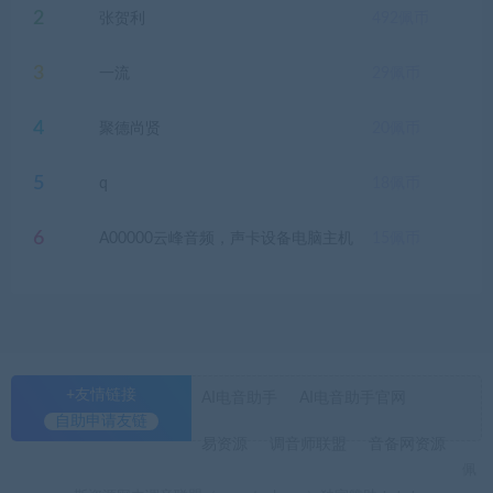
2
张贺利
492
佩币
3
一流
29
佩币
4
聚德尚贤
20
佩币
5
q
18
佩币
6
A00000云峰音频，声卡设备电脑主机
15
佩币
+友情链接
AI电音助手
AI电音助手官网
自助申请友链
易资源
调音师联盟
音备网资源
佩