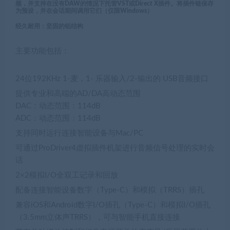
频，并支持在没有DAW的情况下托管VST或Direct X插件。将插件链保存
为预设，并在会话期间调用它们（仅限Windows）
经久耐用：坚固的铝结构
主要功能包括：
24位192KHz 1-麦，1- 乐器输入/2-输出的 USB音频接口
提供专业和高端的AD/DA高动态范围
DAC：动态范围：114dB
ADC：动态范围：114dB
支持同时运行连接智能设备与Mac/PC
可通过ProDriver4虚拟插件机架进行音频信号处理的实时会
话
2×2模拟I/O全双工记录和回放
配备连接智能设备数字（Type-C）和模拟（TRRS）插孔
兼容iOS和Android数字I/O插孔（Type-C）和模拟I/O插孔
（3.5mm立体声TRRS），可与智能手机直接连接