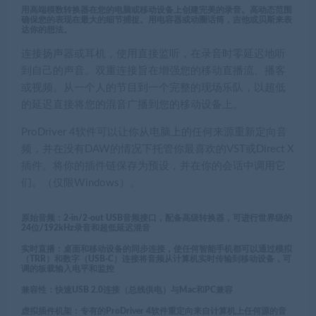
用高端模数转换器在您的电脑或移动设备上创建完美的录音。
高动态范围
确保您的表现在最大的细节捕捉。用电容器或动圈话筒，吉他或贝斯来表
达你的想法。
连接扬声器或耳机，使用直接监听，在录音时零延迟地听
到自己的声音。双重连接旨在增强您的移动直播流、播客
或视频。从一个人的节目到一个完整的现场乐队，以超低
的延迟直接将您的混音广播到您的移动设备上。
ProDriver 4软件可以让你从电脑上的任何来源重新定向音
频，并在没有DAW的情况下托管你最喜欢的VST或Direct X
插件。将你的插件链保存为预设，并在你的会话中调用它
们。（仅限Windows）。
原始音频：2-in/2-out USB音频接口，配备高级转换器，可进行世界级的
24位/192kHz录音和超低延迟混音
实时直播：桌面和移动设备的同步连接，使任何智能手机都可以通过模拟
（TRR）和数字（USB-C）连接将音频从计算机实时传输到移动设备，可
调的板载输入电平和监控
兼容性：快速USB 2.0连接（总线供电）与Mac和PC兼容
虚拟插件机架：专有的ProDriver 4软件重定向来自计算机上任何源的音