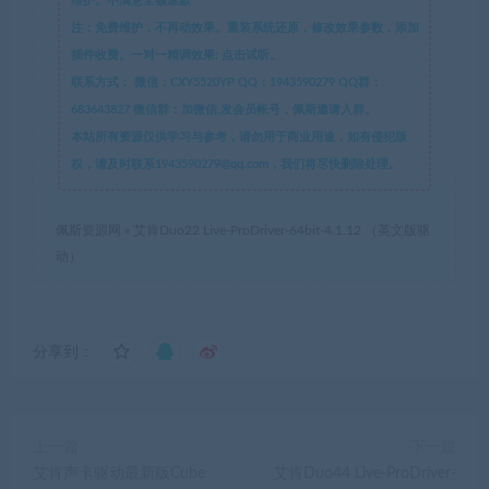
维护。不满意全额退款
注：免费维护，不再动效果。重装系统还原，修改效果参数，添加
插件收费。一对一精调效果: 点击试听。
联系方式：
微信：CXY5520YP QQ：1943590279 QQ群：
683643827 微信群：加微信,发会员帐号，佩斯邀请入群。
本站所有资源仅供学习与参考，请勿用于商业用途，如有侵犯版
权，请及时联系1943590279@qq.com，我们将尽快删除处理。
佩斯资源网
»
艾肯Duo22 Live-ProDriver-64bit-4.1.12 （英文版驱
动）
分享到：
上一篇
下一篇
艾肯声卡驱动最新版Cube
艾肯Duo44 Live-ProDriver-