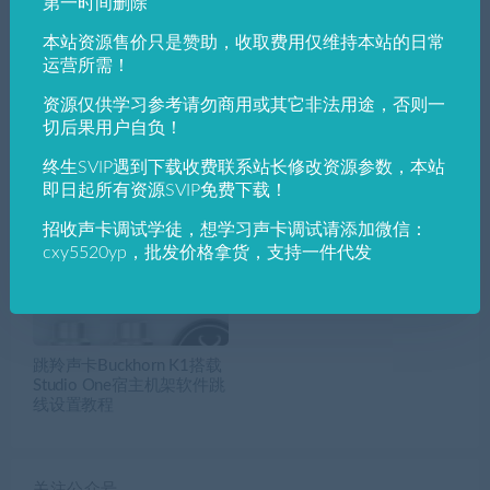
第一时间删除
跳羚声卡Buckhorn K1搭载
动态高频处理器，空气感插件
本站资源售价只是赞助，收取费用仅维持本站的日常
Studio One宿主机架软件跳线
Slate Digital Fresh Air v1.0.3.0
运营所需！
设置教程
视频演示
资源仅供学习参考请勿商用或其它非法用途，否则一
切后果用户自负！
终生SVIP遇到下载收费联系站长修改资源参数，本站
相关推荐
即日起所有资源SVIP免费下载！
招收声卡调试学徒，想学习声卡调试请添加微信：
cxy5520yp，批发价格拿货，支持一件代发
跳羚声卡Buckhorn K1搭载
Studio One宿主机架软件跳
线设置教程
关注公众号