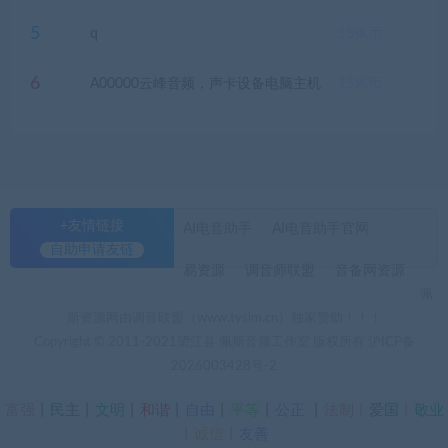
5
q
18
佩币
6
A00000云峰音频，声卡设备电脑主机
15
佩币
+友情链接
AI电音助手
AI电音助手官网
自助申请友链
易资源
调音师联盟
音备网资源
佩
斯资源网由调音联盟（www.tyslm.cn）独家赞助！！！
Copyright © 2011-2021望江县 佩斯音频工作室 版权所有
沪ICP备
2026003428号-2
富强
丨
民主
丨
文明
丨
和谐
丨
自由
丨
平等
丨
公正
丨
法制丨
爱国
丨
敬业
丨
诚信
丨
友善