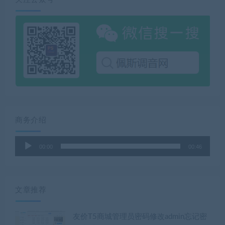
商务介绍
音
00:00
00:46
频
播
放
器
文章推荐
友价T5商城管理员密码修改admin忘记密