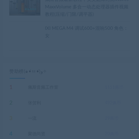
MaxxVolume 多合一动态处理器插件视频
教程(压缩/门限/调平器)
IXI MEGA M4 调试600+混响500 角色：
女
赞助榜(๑•̀ㅂ•́)و✧
1
佩斯音频工作室
1151
佩币
2
张贺利
492
佩币
3
一流
29
佩币
4
聚德尚贤
20
佩币