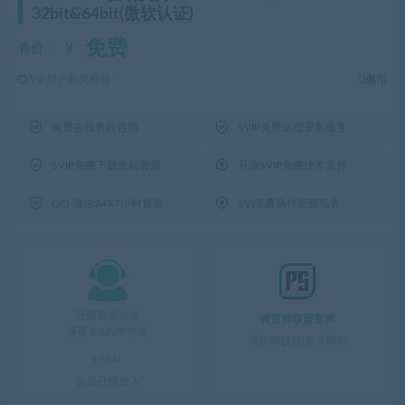
32bit&64bit(微软认证)
免费
¥
售价：
VIP用户购买价格 :
0佩币


免费在线售前咨询
SVIP免费远程安装服务


SVIP免费下载全站资源
升级SVIP免费技术支持


QQ 微信24X7小时售后
SVI免费插件更新服务

升级尊贵会员
调音师联盟官网
享受全站VIP待遇
调音师授权|官方网站
1784+
会员已经加入