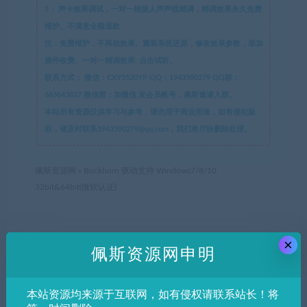
5：
声卡效果调试，一对一根据人声声线精调，精调效果永久免费
维护。不满意全额退款
注：免费维护，不再动效果。重装系统还原，修改效果参数，添加
插件收费。一对一精调效果: 点击试听。
联系方式：
微信：CXY5520YP QQ：1943590279 QQ群：
683643827 微信群：加微信,发会员帐号，佩斯邀请入群。
本站所有资源仅供学习与参考，请勿用于商业用途，如有侵犯版
权，请及时联系1943590279@qq.com，我们将尽快删除处理。
佩斯资源网
»
Buckhorn 驱动支持 Windows7/8/10
32bit&64bit(微软认证)
×
分享到：
佩斯资源网申明
本站资源均来源于互联网，如有侵权请联系站长！将
上一篇
下一篇