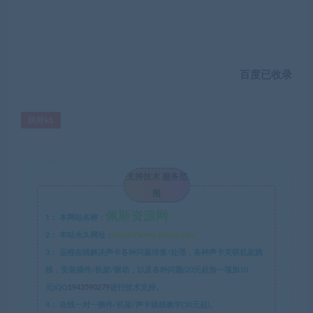
百度已收录
跳羚k1
支持技术 服务范
围
佩斯资源网
1：
本网站名称：
2：
本站永久网址：
https://www.pstyw.com
3：
远程在线解决声卡各种问题排查/处理，各种声卡关联机架跳
线，安装插件/机架/驱动，以及各种问题(20元起加一项加10
元)QQ
1943590279
进行技术支持。
4：
在线一对一插件/机架/声卡跳线教学(50元起)。