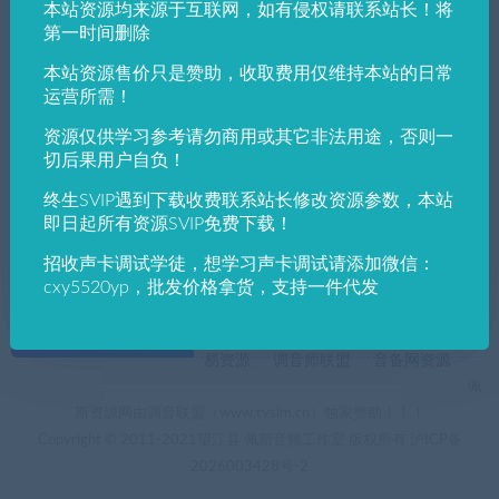
本站资源均来源于互联网，如有侵权请联系站长！将
发布日期
修改时间
评论数量
随机
热度
第一时间删除
本站资源售价只是赞助，收取费用仅维持本站的日常
佩斯音频工作室
电脑系统下载
运营所需！
佩斯音频独家2023年2月真纯净版系统WIN
11-64-专业版[含QQ+office16]总裁驱动
资源仅供学习参考请勿商用或其它非法用途，否则一
切后果用户自负！
终生SVIP遇到下载收费联系站长修改资源参数，本站
即日起所有资源SVIP免费下载！
招收声卡调试学徒，想学习声卡调试请添加微信：
cxy5520yp，批发价格拿货，支持一件代发
+友情链接
AI电音助手
AI电音助手官网
自助申请友链
易资源
调音师联盟
音备网资源
佩
斯资源网由调音联盟（www.tyslm.cn）独家赞助！！！
Copyright © 2011-2021望江县 佩斯音频工作室 版权所有
沪ICP备
2026003428号-2