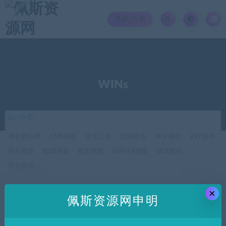
登录/注册
WINs
分类
调音师证书
CMS模板
实用工具
音频资讯
声卡驱动
VST插件
宿主机架
精调效果
机架视频
WAVES视频
调试教程
宿主软件
×
价格
佩斯资源网申明
全部
免费
付费
SVIP免费
SVIP优惠