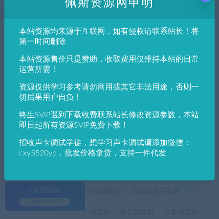
佩斯资源网申明
发布日期
修改时间
评论数量
随机
热度
本站资源均来源于互联网，如有侵权请联系站长！将
佩斯音频工作室
声卡跳线（文图）
调试教程
第一时间删除
雅马哈ur22mkii声卡配合虚拟wdm2vst跳线
本站资源售价只是赞助，收取费用仅维持本站的日常
搭载studio one机架教程
运营所需！
资源仅供学习参考请勿商用或其它非法用途，否则一
佩斯音频工作室
声卡跳线（文图）
切后果用户自负！
使用WDM2VST虚拟跳线/虚拟通道/万能跳
线/让声卡支持内录-佩斯音频工作室
终生SVIP遇到下载收费联系站长修改资源参数，本站
即日起所有资源SVIP免费下载！
招收声卡调试学徒，想学习声卡调试请添加微信：
cxy5520yp，批发价格拿货，支持一件代发
+友情链接
AI电音助手
AI电音助手官网
自助申请友链
易资源
调音师联盟
音备网资源