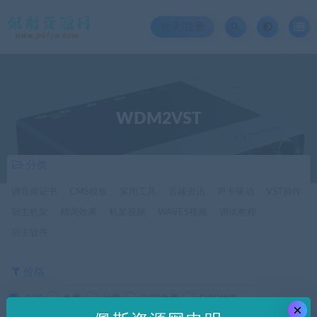
登录/注册
WDM2VST
分类
调音师证书
CMS模板
实用工具
音频资讯
声卡驱动
VST插件
宿主机架
精调效果
机架视频
WAVES视频
调试教程
宿主软件
价格
全部
免费
付费
SVIP免费
SVIP优惠
×