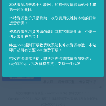
本站资源均来源于互联网，如有侵权请联系站长！将
发布日期
修改时间
评论数量
随机
热度
第一时间删除
本站资源售价只是赞助，收取费用仅维持本站的日常
运营所需！
佩斯音频工作室
声卡跳线（文图）
使用WDM2VST虚拟跳线/虚拟通道/万能跳
资源仅供学习参考请勿商用或其它非法用途，否则一
线/让声卡支持内录-佩斯音频工作室
切后果用户自负！
终生SVIP遇到下载收费联系站长修改资源参数，本站
即日起所有资源SVIP免费下载！
招收声卡调试学徒，想学习声卡调试请添加微信：
cxy5520yp，批发价格拿货，支持一件代发
+友情链接
AI电音助手
AI电音助手官网
自助申请友链
易资源
调音师联盟
音备网资源
佩
斯资源网由调音联盟（www.tyslm.cn）独家赞助！！！
Copyright © 2011-2021望江县 佩斯音频工作室 版权所有
沪ICP备
2026003428号-2