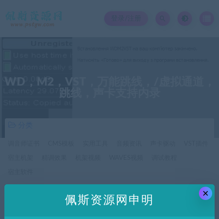
登录/注册
WD，M2，VST，万能跳线，/虚拟通道，
跳线，声卡支持内录
分类
调音师证书
CMS模板
实用工具
音频资讯
声卡驱动
VST插件
宿主机架
精调效果
机架视频
WAVES视频
调试教程
宿主软件
×
佩斯资源网申明
价格
全部
免费
付费
SVIP免费
SVIP优惠