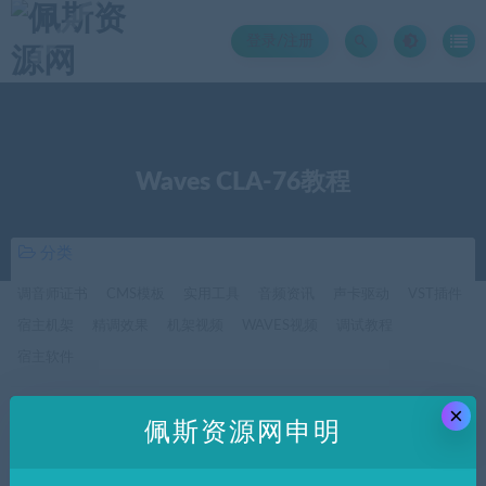
登录/注册
Waves CLA-76教程
分类
调音师证书
CMS模板
实用工具
音频资讯
声卡驱动
VST插件
宿主机架
精调效果
机架视频
WAVES视频
调试教程
宿主软件
×
价格
佩斯资源网申明
全部
免费
付费
SVIP免费
SVIP优惠