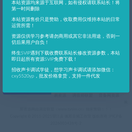
本站资源均来源于互联网，如有侵权请联系站长！将
发布日期
修改时间
评论数量
随机
热度
第一时间删除
本站资源售价只是赞助，收取费用仅维持本站的日常
佩斯音频工作室
WAVES教程
插件教程
运营所需！
佩斯音频最新使用教程中英文翻译对比Wav
es CLA-76 晶体管压缩器(模拟1176著名硬
资源仅供学习参考请勿商用或其它非法用途，否则一
件)
切后果用户自负！
终生SVIP遇到下载收费联系站长修改资源参数，本站
即日起所有资源SVIP免费下载！
招收声卡调试学徒，想学习声卡调试请添加微信：
cxy5520yp，批发价格拿货，支持一件代发
+友情链接
AI电音助手
AI电音助手官网
自助申请友链
易资源
调音师联盟
音备网资源
佩
斯资源网由调音联盟（www.tyslm.cn）独家赞助！！！
Copyright © 2011-2021望江县 佩斯音频工作室 版权所有
沪ICP备
2026003428号-2