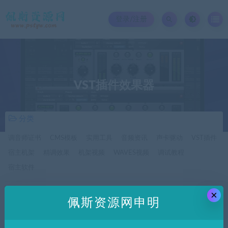
登录/注册
VST插件效果器
分类
调音师证书
CMS模板
实用工具
音频资讯
声卡驱动
VST插件
宿主机架
精调效果
机架视频
WAVES视频
调试教程
宿主软件
×
价格
佩斯资源网申明
全部
免费
付费
SVIP免费
SVIP优惠