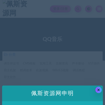
登录/注册
QQ音乐
分类
调音师证书
CMS模板
实用工具
音频资讯
声卡驱动
VST插件
宿主机架
精调效果
机架视频
WAVES视频
调试教程
宿主软件
×
价格
佩斯资源网申明
全部
免费
付费
SVIP免费
SVIP优惠