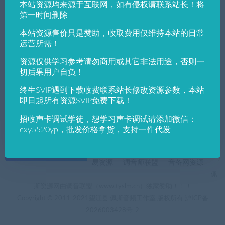
本站资源均来源于互联网，如有侵权请联系站长！将
发布日期
修改时间
评论数量
随机
热度
第一时间删除
本站资源售价只是赞助，收取费用仅维持本站的日常
佩斯音频工作室
实用工具
调音师工具
运营所需！
佩斯音频电音助手免费下载 自动电音 升降
调免费下载全自动修改基调音阶Auto-Tune
资源仅供学习参考请勿商用或其它非法用途，否则一
Artist电音哆啦A梦
切后果用户自负！
终生SVIP遇到下载收费联系站长修改资源参数，本站
即日起所有资源SVIP免费下载！
招收声卡调试学徒，想学习声卡调试请添加微信：
cxy5520yp，批发价格拿货，支持一件代发
+友情链接
AI电音助手
AI电音助手官网
自助申请友链
易资源
调音师联盟
音备网资源
佩
斯资源网由调音联盟（www.tyslm.cn）独家赞助！！！
Copyright © 2011-2021望江县 佩斯音频工作室 版权所有
沪ICP备
2026003428号-2