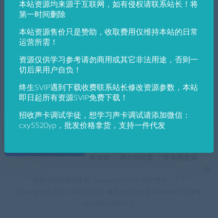
本站资源均来源于互联网，如有侵权请联系站长！将
发布日期
修改时间
评论数量
随机
热度
第一时间删除
本站资源售价只是赞助，收取费用仅维持本站的日常
佩斯音频工作室
VST win插件
VST插件
运营所需！
Auto-Tune Pro X 电音 Antares Auto-Tune Pr
o X v10.0.专业级音高校正VST3,AAX,WIN64
资源仅供学习参考请勿商用或其它非法用途，否则一
同时可以作电音
切后果用户自负！
终生SVIP遇到下载收费联系站长修改资源参数，本站
即日起所有资源SVIP免费下载！
招收声卡调试学徒，想学习声卡调试请添加微信：
cxy5520yp，批发价格拿货，支持一件代发
+友情链接
AI电音助手
AI电音助手官网
自助申请友链
易资源
调音师联盟
音备网资源
佩
斯资源网由调音联盟（www.tyslm.cn）独家赞助！！！
Copyright © 2011-2021望江县 佩斯音频工作室 版权所有
沪ICP备
2026003428号-2