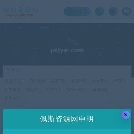
登录/注册
pstyw.com
分类
调音师证书
CMS模板
实用工具
音频资讯
声卡驱动
VST插件
宿主机架
精调效果
机架视频
WAVES视频
调试教程
宿主软件
×
价格
佩斯资源网申明
全部
免费
付费
SVIP免费
SVIP优惠