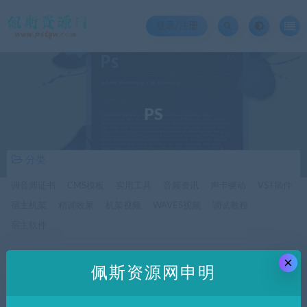
登录/注册
PS
分类
调音师证书
CMS模板
实用工具
音频资讯
声卡驱动
VST插件
宿主机架
精调效果
机架视频
WAVES视频
调试教程
宿主软件
×
价格
佩斯资源网申明
全部
免费
付费
SVIP免费
SVIP优惠