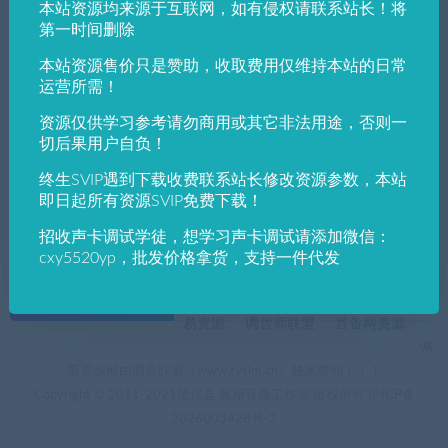
本站资源均来源于互联网，如有侵权请联系站长！将
发布日期
修改时间
评论数量
随机
热度
第一时间删除
本站资源售价只是赞助，收取费用仅维持本站的日常
佩斯音频工作室
实用工具
运营所需！
佩斯音频分享图片工具 PS CS6精简版下载
使用
资源仅供学习参考请勿商用或其它非法用途，否则一
切后果用户自负！
终生SVIP遇到下载收费联系站长修改资源参数，本站
即日起所有资源SVIP免费下载！
招收声卡调试学徒，想学习声卡调试请添加微信：
cxy5520yp，批发价格拿货，支持一件代发
+友情链接
AI电音助手
AI电音助手官网
自助申请友链
易资源
调音师联盟
音备网资源
佩
斯资源网由调音联盟（www.tyslm.cn）独家赞助！！！
Copyright © 2011-2021望江县 佩斯音频工作室 版权所有
沪ICP备
2026003428号-2