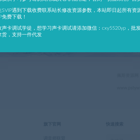
784
691
生SVIP遇到下载收费联系站长修改资源参数，本站即日起所有资
户总数
资源数(个)
近7天更
IP免费下载！
收声卡调试学徒，想学习声卡调试请添加微信：cxy5520yp，批
立即查看
拿货，支持一件代发
佩斯资源网
www.pstyw
旗下官网
快速搜索
调音师联盟