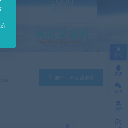
0
1000
源
新(个)
资源大小(GB)
发价
签到
客服
按Ctrl+D收藏本站
.com
微信
Q群