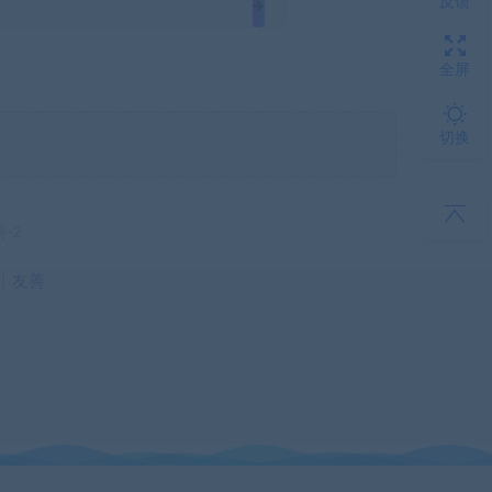
反馈
全屏
切换
号-2
丨
友善