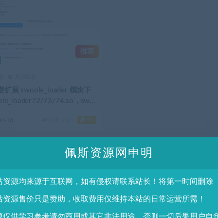
推荐
板
其他模板
扩展 swoole_loader 模块下
le_loader72/73/74.so，swo
ader80/81.so
04-10
918
0
10
佩斯资源网申明
站资源均来源于互联网，如有侵权请联系站长！将第一时间删除
站资源售价只是赞助，收取费用仅维持本站的日常运营所需！
源仅供学习参考请勿商用或其它非法用途，否则一切后果用户自