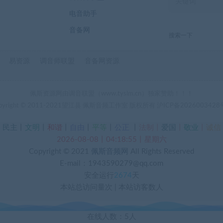
电音助手
音备网
搜索一下
易资源
调音师联盟
音备网资源
佩斯资源网由调音联盟（www.tyslm.cn）独家赞助！！！
pyright © 2011-2021望江县 佩斯音频工作室 版权所有
沪ICP备2026003428
丨
民主
丨
文明
丨
和谐
丨
自由
丨
平等
丨
公正
丨
法制丨
爱国
丨
敬业
丨
诚信
2026-08-08丨04:18:55丨星期六
Copyright © 2021
佩斯音频网
All Rights Reserved
E-mail：1943590279@qq.com
安全运行
2674
天
本站总访问量
次
|
本站访客数
人
在线人数：5人