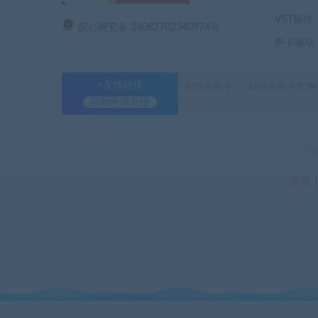
VST插件
皖公网安备 34082702340974号
声卡驱动
+友情链接
AI电音助手
AI电音助手官网
自助申请友链
Co
富强