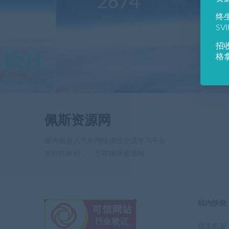
2674
1
终
本站运营(天)
用
SV
招
格
佩斯资源网
国内极具人气的网络调音交流学习平台
学软件教程，，尽在佩斯资源网
站内快链
宿主机架