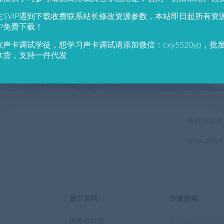
784
691
生SVIP遇到下载收费联系站长修改资源参数，本站即日起所有资
户总数
资源数(个)
近7天更
IP免费下载！
收声卡调试学徒，想学习声卡调试请添加微信：cxy5520yp，批
立即查看
拿货，支持一件代发
佩斯资源网
www.pstyw
旗下官网
快速搜索
调音师联盟