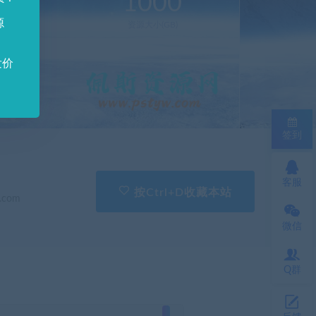
0
1000
源
新(个)
资源大小(GB)
发价
签到
客服
按Ctrl+D收藏本站
.com
微信
Q群