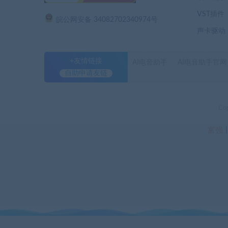
VST插件
皖公网安备 34082702340974号
声卡驱动
+友情链接
AI电音助手
AI电音助手官网
自助申请友链
Co
富强