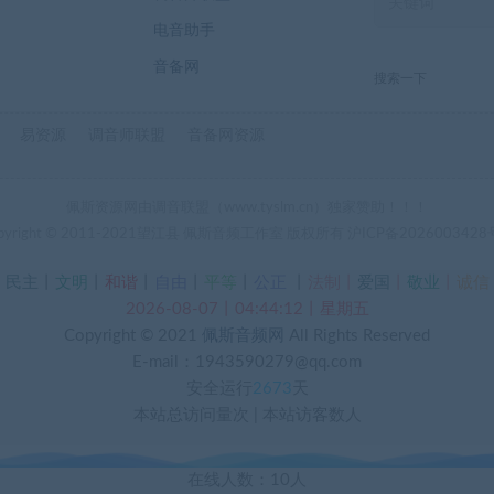
电音助手
音备网
搜索一下
易资源
调音师联盟
音备网资源
佩斯资源网由调音联盟（www.tyslm.cn）独家赞助！！！
pyright © 2011-2021望江县 佩斯音频工作室 版权所有
沪ICP备2026003428
丨
民主
丨
文明
丨
和谐
丨
自由
丨
平等
丨
公正
丨
法制丨
爱国
丨
敬业
丨
诚信
2026-08-07丨04:44:12丨星期五
Copyright © 2021
佩斯音频网
All Rights Reserved
E-mail：1943590279@qq.com
安全运行
2673
天
本站总访问量
次
|
本站访客数
人
在线人数：10人