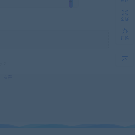
反馈
全屏
切换
号-2
丨
友善