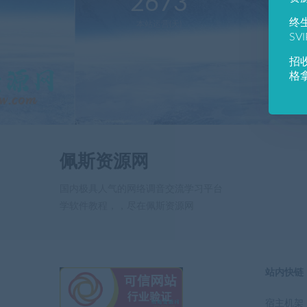
2673
1
终
本站运营(天)
用
SV
招
格
佩斯资源网
国内极具人气的网络调音交流学习平台
学软件教程，，尽在佩斯资源网
站内快链
宿主机架