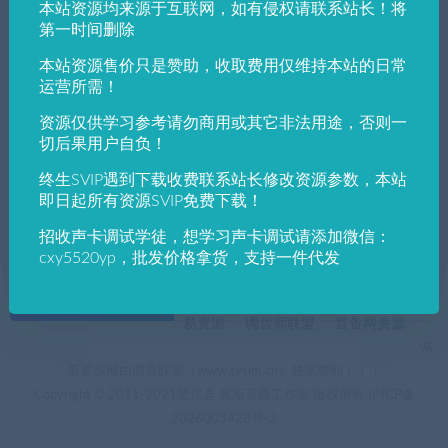
本站资源均来源于互联网，如有侵权请联系站长！将
发布日期
修改时间
评论数量
随机
热度
第一时间删除
本站资源售价只是赞助，收取费用仅维持本站的日常
佩斯音频工作室
VST win插件
VST插件
运营所需！
经典延迟效果器ohm force ohmboyz infinity
[win-osx]1.1VST插件音频后期处理
资源仅供学习参考请勿商用或其它非法用途，否则一
切后果用户自负！
终生SVIP遇到下载收费联系站长修改资源参数，本站
即日起所有资源SVIP免费下载！
招收声卡调试学徒，想学习声卡调试请添加微信：
cxy5520yp，批发价格拿货，支持一件代发
+友情链接
AI电音助手
AI电音助手官网
自助申请友链
易资源
调音师联盟
音备网资源
佩
斯资源网由调音联盟（www.tyslm.cn）独家赞助！！！
Copyright © 2011-2021望江县 佩斯音频工作室 版权所有
沪ICP备
2026003428号-2