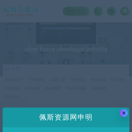
登录/注册
ohm force ohmboyz infinity
分类
调音师证书
CMS模板
实用工具
音频资讯
声卡驱动
VST插件
宿主机架
精调效果
机架视频
WAVES视频
调试教程
宿主软件
×
价格
佩斯资源网申明
全部
免费
付费
SVIP免费
SVIP优惠