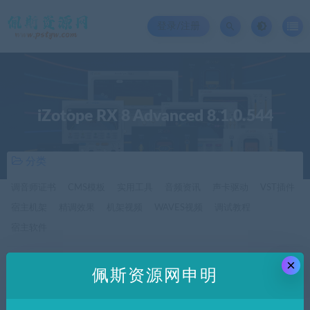
登录/注册
iZotope RX 8 Advanced 8.1.0.544
分类
调音师证书
CMS模板
实用工具
音频资讯
声卡驱动
VST插件
宿主机架
精调效果
机架视频
WAVES视频
调试教程
宿主软件
×
价格
佩斯资源网申明
全部
免费
付费
SVIP免费
SVIP优惠