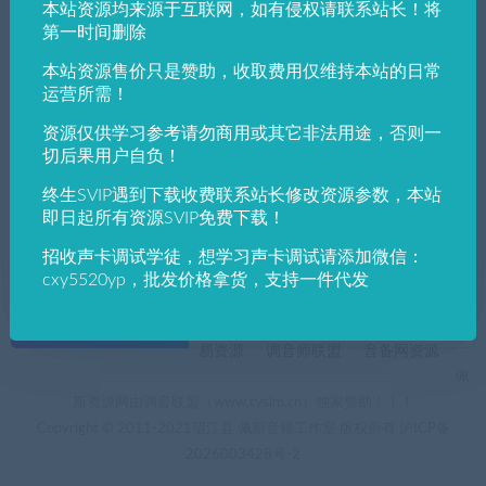
本站资源均来源于互联网，如有侵权请联系站长！将
发布日期
修改时间
评论数量
随机
热度
第一时间删除
本站资源售价只是赞助，收取费用仅维持本站的日常
佩斯音频工作室
VST win插件
VST插件
运营所需！
音频处理软件iZotope RX 8 Advanced 8.1.0.
544
资源仅供学习参考请勿商用或其它非法用途，否则一
切后果用户自负！
终生SVIP遇到下载收费联系站长修改资源参数，本站
即日起所有资源SVIP免费下载！
招收声卡调试学徒，想学习声卡调试请添加微信：
cxy5520yp，批发价格拿货，支持一件代发
+友情链接
AI电音助手
AI电音助手官网
自助申请友链
易资源
调音师联盟
音备网资源
佩
斯资源网由调音联盟（www.tyslm.cn）独家赞助！！！
Copyright © 2011-2021望江县 佩斯音频工作室 版权所有
沪ICP备
2026003428号-2