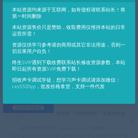
全部
免费
付费
SVIP免费
SVIP优惠
本站资源均来源于互联网，如有侵权请联系站长！将
第一时间删除
发布日期
修改时间
评论数量
随机
热度
本站资源售价只是赞助，收取费用仅维持本站的日常
运营所需！
佩斯音频工作室
VST win插件
VST插件
资源仅供学习参考请勿商用或其它非法用途，否则一
HOFA – IQ-Reverb v2.0.10 VST, VST3, AAX
切后果用户自负！
(MOD) x64超过1500种不同的混响和效果
终生SVIP遇到下载收费联系站长修改资源参数，本站
即日起所有资源SVIP免费下载！
招收声卡调试学徒，想学习声卡调试请添加微信：
cxy5520yp，批发价格拿货，支持一件代发
+友情链接
AI电音助手
AI电音助手官网
自助申请友链
易资源
调音师联盟
音备网资源
佩
斯资源网由调音联盟（www.tyslm.cn）独家赞助！！！
Copyright © 2011-2021望江县 佩斯音频工作室 版权所有
沪ICP备