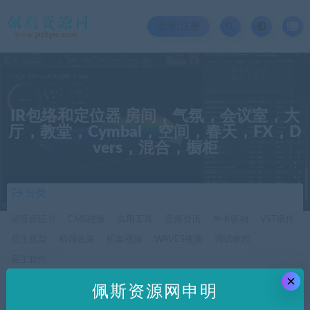
登录/注册
IR包络和定位器 房间，气氛，会议室，大
厅，教堂，Cymbal，空间，春天，FX，D
vers，混合，橱柜
分类
调音师证书
CMS模板
实用工具
音频资讯
声卡驱动
VST插件
宿主机架
精调效果
机架视频
WAVES视频
调试教程
宿主软件
×
佩斯资源网申明
价格