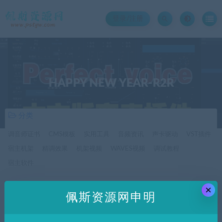
登录/注册
HAPPY NEW YEAR-R2R
分类
调音师证书
CMS模板
实用工具
音频资讯
声卡驱动
VST插件
宿主机架
精调效果
机架视频
WAVES视频
调试教程
宿主软件
×
价格
佩斯资源网申明
全部
免费
付费
SVIP免费
SVIP优惠