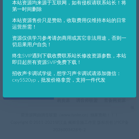
本站资源均来源于互联网，如有侵权请联系站长！将
发布日期
修改时间
评论数量
随机
热度
第一时间删除
本站资源售价只是赞助，收取费用仅维持本站的日常
佩斯音频工作室
VST win插件
VST插件
运营所需！
男变女VST插件【Perfect voice】原名–Flux I
rcam Tools 1.1 v3.7.0.47856 HAPPY NEW Y
资源仅供学习参考请勿商用或其它非法用途，否则一
EAR-R2R超级好用32位64位
切后果用户自负！
终生SVIP遇到下载收费联系站长修改资源参数，本站
即日起所有资源SVIP免费下载！
招收声卡调试学徒，想学习声卡调试请添加微信：
cxy5520yp，批发价格拿货，支持一件代发
+友情链接
AI电音助手
AI电音助手官网
自助申请友链
易资源
调音师联盟
音备网资源
佩
斯资源网由调音联盟（www.tyslm.cn）独家赞助！！！
Copyright © 2011-2021望江县 佩斯音频工作室 版权所有
沪ICP备
2026003428号-2