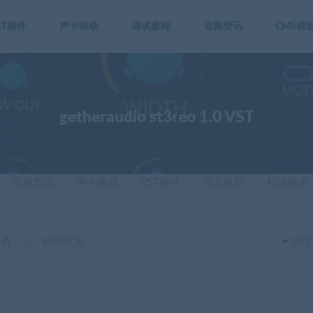
ST插件
声卡驱动
调试教程
音频资讯
CMS模
getheraudio st3reo 1.0 VST
音频资讯
声卡驱动
VST插件
宿主机架
精调效果
免费
SVIP优惠
热度