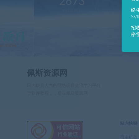
2673
1
终
本站运营(天)
用
SV
招
格
佩斯资源网
国内极具人气的网络调音交流学习平台
学软件教程，，尽在佩斯资源网
站内快链
宿主机架