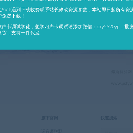
784
691
生SVIP遇到下载收费联系站长修改资源参数，本站即日起所有资
户总数
资源数(个)
近7天更
IP免费下载！
收声卡调试学徒，想学习声卡调试请添加微信：cxy5520yp，批
立即查看
拿货，支持一件代发
佩斯资源网
www.pstyw
旗下官网
快速搜索
调音师联盟