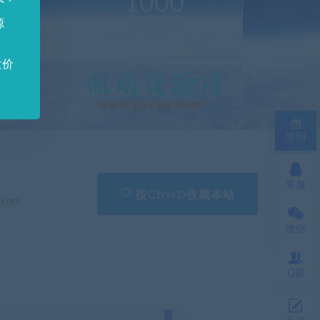
0
1000
源
新(个)
资源大小(GB)
发价
签到
客服
按Ctrl+D收藏本站
.com
微信
Q群