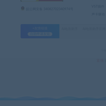
VST插件
皖公网安备 34082702340974号
声卡驱动
+友情链接
AI电音助手
AI电音助手官网
自助申请友链
Co
富强