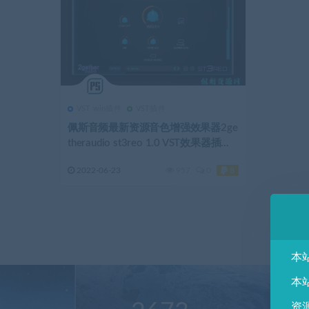
VST win插件
VST插件
佩斯音频最新资源音色增强效果器2ge
theraudio st3reo 1.0 VST效果器插
件，实音音频处理器
2022-06-23
957
0
8
本
本
资