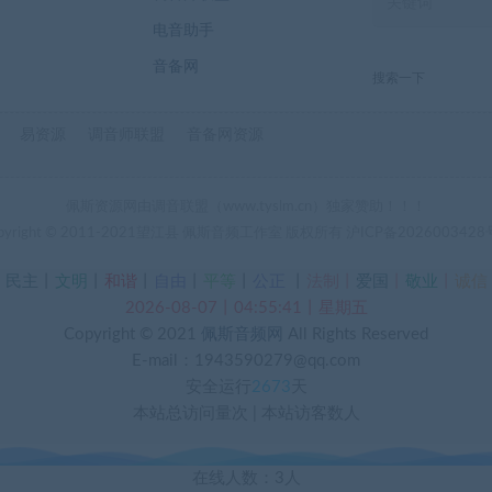
电音助手
音备网
搜索一下
易资源
调音师联盟
音备网资源
佩斯资源网由调音联盟（www.tyslm.cn）独家赞助！！！
pyright © 2011-2021望江县 佩斯音频工作室 版权所有
沪ICP备2026003428
丨
民主
丨
文明
丨
和谐
丨
自由
丨
平等
丨
公正
丨
法制丨
爱国
丨
敬业
丨
诚信
2026-08-07丨04:55:42丨星期五
Copyright © 2021
佩斯音频网
All Rights Reserved
E-mail：1943590279@qq.com
安全运行
2673
天
本站总访问量
次
|
本站访客数
人
在线人数：3人