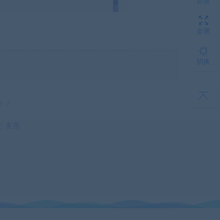
反馈
全屏
切换
号-2
丨
友善