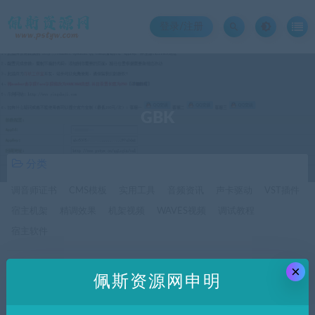
登录/注册
GBK
分类
调音师证书
CMS模板
实用工具
音频资讯
声卡驱动
VST插件
宿主机架
精调效果
机架视频
WAVES视频
调试教程
宿主软件
×
价格
佩斯资源网申明
全部
免费
付费
SVIP免费
SVIP优惠