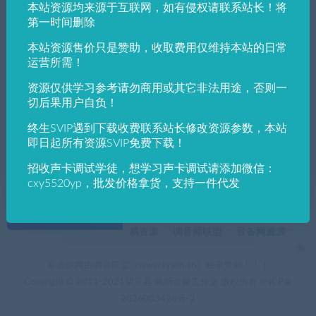
本站资源均来源于互联网，如有侵权请联系站长！将
发布日期
修改时间
评论数量
随机
热度
第一时间删除
本站资源售价只是赞助，收取费用仅维持本站的日常
佩斯音频工作室
运营所需！
CMS模板
dedeCMS
织梦插件
资源仅供学习参考请勿商用或其它非法用途，否则一
QQ在线客服插件GBK+utf-8两种编码织梦第
三方登录插件-QQ登录 在线客服插件GBK+u
切后果用户自负！
tf-8两种编码2.0发布 FOR V55 V56 V57
终生SVIP遇到下载收费联系站长修改资源参数，本站
即日起所有资源SVIP免费下载！
招收声卡调试学徒，想学习声卡调试请添加微信：
cxy5520yp，批发价格拿货，支持一件代发
+友情链接
AI电音助手
AI电音助手官网
自助申请友链
易资源
调音师联盟
音备网资源
佩
斯资源网由调音联盟（www.tyslm.cn）独家赞助！！！
Copyright © 2011-2021望江县 佩斯音频工作室 版权所有
沪ICP备
2026003428号-2