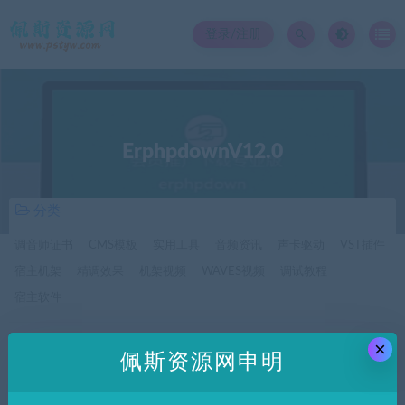
登录/注册
ErphpdownV12.0
分类
调音师证书
CMS模板
实用工具
音频资讯
声卡驱动
VST插件
宿主机架
精调效果
机架视频
WAVES视频
调试教程
宿主软件
×
价格
佩斯资源网申明
全部
免费
付费
SVIP免费
SVIP优惠