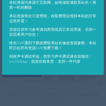
本站资源均来源于互联网，如有侵权请联系站长！将
发布日期
修改时间
评论数量
随机
热度
第一时间删除
本站资源售价只是赞助，收取费用仅维持本站的日常
佩斯音频工作室
运营所需！
wordpress
WordPress插件
网站模板插件
资源仅供学习参考请勿商用或其它非法用途，否则一
ErphpdownV12.0WordPress会员中心VIP收
费资源下载插件[同步更新]
切后果用户自负！
终生SVIP遇到下载收费联系站长修改资源参数，本站
即日起所有资源SVIP免费下载！
招收声卡调试学徒，想学习声卡调试请添加微信：
cxy5520yp，批发价格拿货，支持一件代发
+友情链接
AI电音助手
AI电音助手官网
自助申请友链
易资源
调音师联盟
音备网资源
佩
斯资源网由调音联盟（www.tyslm.cn）独家赞助！！！
Copyright © 2011-2021望江县 佩斯音频工作室 版权所有
沪ICP备
2026003428号-2