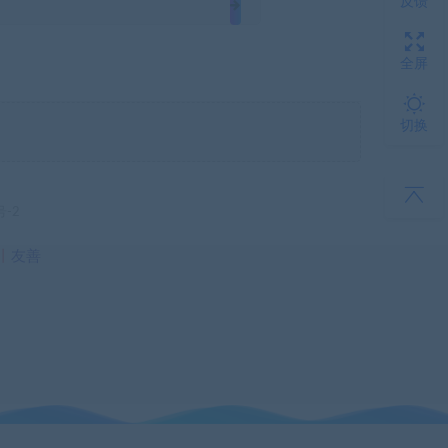
反馈
全屏
切换
号-2
丨
友善