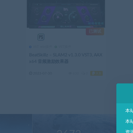
已测试
VST win插件
VST插件
BeatSkillz – SLAM2 v1.3.0 VST3, AAX
x64 音频激励效果器
2023-07-30
630
0
9.8
本
本
资