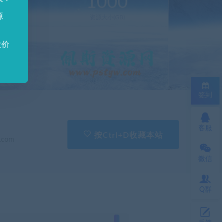
0
1000
源
新(个)
资源大小(GB)
发价
签到
客服
按Ctrl+D收藏本站
.com
微信
Q群