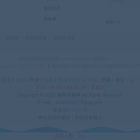
电音助手
音备网
搜索一下
易资源
调音师联盟
音备网资源
佩斯资源网由调音联盟（www.tyslm.cn）独家赞助！！！
pyright © 2011-2021望江县 佩斯音频工作室 版权所有
沪ICP备2026003428
丨
民主
丨
文明
丨
和谐
丨
自由
丨
平等
丨
公正
丨
法制丨
爱国
丨
敬业
丨
诚信
2026-08-07丨18:36:15丨星期五
Copyright © 2021
佩斯音频网
All Rights Reserved
E-mail：1943590279@qq.com
安全运行
2673
天
本站总访问量
次
|
本站访客数
人
在线人数：2人