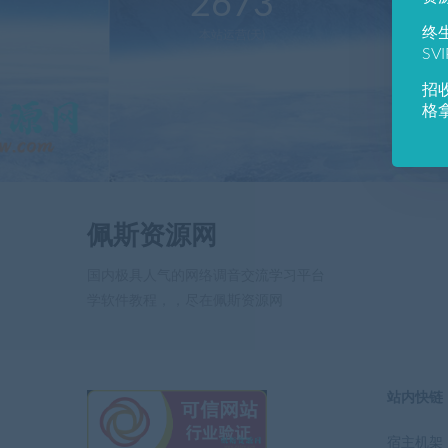
2673
1
终
本站运营(天)
用
SV
招
格
佩斯资源网
国内极具人气的网络调音交流学习平台
学软件教程，，尽在佩斯资源网
站内快链
宿主机架