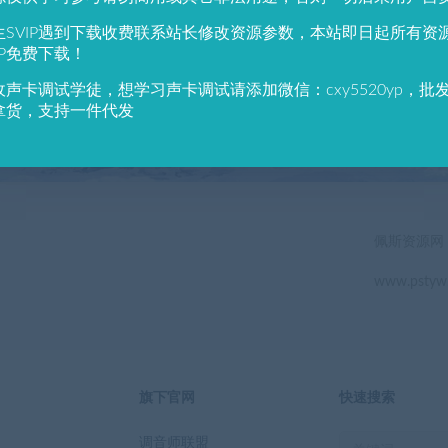
784
691
生SVIP遇到下载收费联系站长修改资源参数，本站即日起所有资
户总数
资源数(个)
近7天更
IP免费下载！
收声卡调试学徒，想学习声卡调试请添加微信：cxy5520yp，批
立即查看
拿货，支持一件代发
佩斯资源网
www.pstyw
旗下官网
快速搜索
调音师联盟