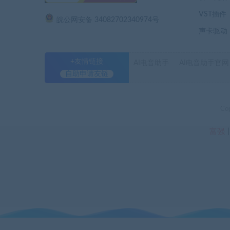
VST插件
皖公网安备 34082702340974号
声卡驱动
+友情链接
AI电音助手
AI电音助手官网
自助申请友链
Co
富强