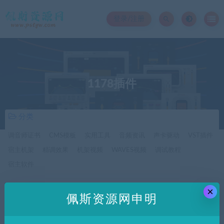
登录/注册
1178插件
分类
调音师证书
CMS模板
实用工具
音频资讯
声卡驱动
VST插件
宿主机架
精调效果
机架视频
WAVES视频
调试教程
宿主软件
×
价格
佩斯资源网申明
全部
免费
付费
SVIP免费
SVIP优惠