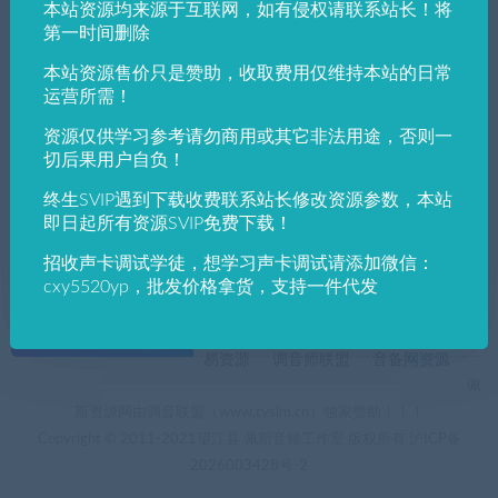
本站资源均来源于互联网，如有侵权请联系站长！将
发布日期
修改时间
评论数量
随机
热度
第一时间删除
本站资源售价只是赞助，收取费用仅维持本站的日常
佩斯音频工作室
VST win插件
VST插件
运营所需！
模拟硬件1176复刻老式UREI 1178LN压缩效
果器仿硬件尼夫话放－Pulsar Audio Smashe
资源仅供学习参考请勿商用或其它非法用途，否则一
r v1.0.3 [WiN]
切后果用户自负！
终生SVIP遇到下载收费联系站长修改资源参数，本站
即日起所有资源SVIP免费下载！
招收声卡调试学徒，想学习声卡调试请添加微信：
cxy5520yp，批发价格拿货，支持一件代发
+友情链接
AI电音助手
AI电音助手官网
自助申请友链
易资源
调音师联盟
音备网资源
佩
斯资源网由调音联盟（www.tyslm.cn）独家赞助！！！
Copyright © 2011-2021望江县 佩斯音频工作室 版权所有
沪ICP备
2026003428号-2