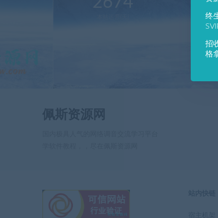
2674
1
终
本站运营(天)
用
SV
招
格
佩斯资源网
国内极具人气的网络调音交流学习平台
学软件教程，，尽在佩斯资源网
站内快链
宿主机架