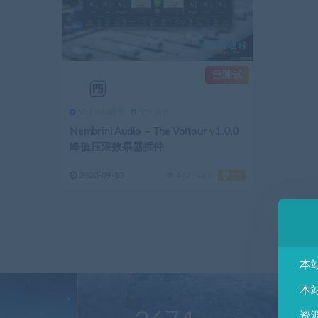
已测试
VST win插件
VST插件
Nembrini Audio – The Voltour v1.0.0
峰值压限效果器插件
2023-09-13
497
0
15
本
本
资