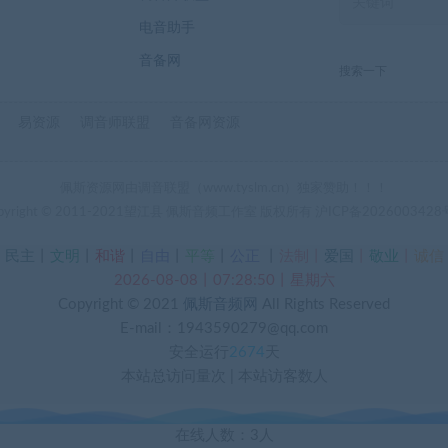
电音助手
音备网
搜索一下
易资源
调音师联盟
音备网资源
佩斯资源网由调音联盟（www.tyslm.cn）独家赞助！！！
pyright © 2011-2021望江县 佩斯音频工作室 版权所有
沪ICP备2026003428
丨
民主
丨
文明
丨
和谐
丨
自由
丨
平等
丨
公正
丨
法制丨
爱国
丨
敬业
丨
诚信
2026-08-08丨07:28:51丨星期六
Copyright © 2021
佩斯音频网
All Rights Reserved
E-mail：1943590279@qq.com
安全运行
2674
天
本站总访问量
次
|
本站访客数
人
在线人数：3人