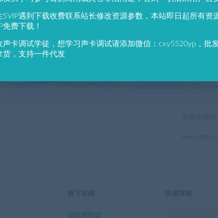
784
691
生SVIP遇到下载收费联系站长修改资源参数，本站即日起所有资
户总数
资源数(个)
近7天更
IP免费下载！
收声卡调试学徒，想学习声卡调试请添加微信：cxy5520yp，批
立即查看
拿货，支持一件代发
佩斯资源网
www.pstyw
旗下官网
快速搜索
调音师联盟