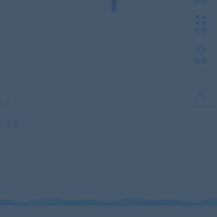
反馈
全屏
切换
号-2
丨
友善