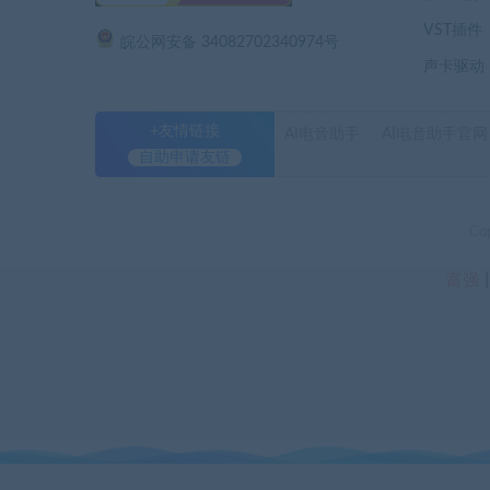
VST插件
皖公网安备 34082702340974号
声卡驱动
+友情链接
AI电音助手
AI电音助手官网
自助申请友链
Co
富强