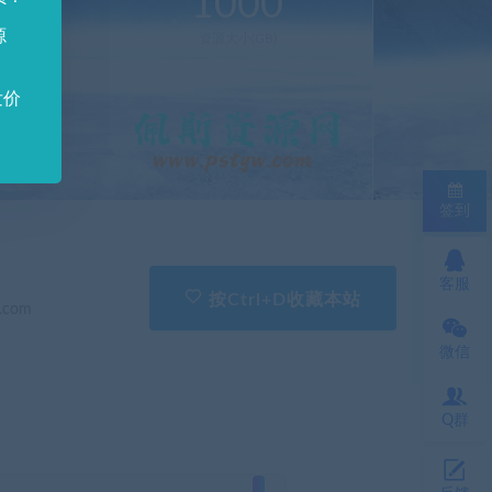
0
1000
源
新(个)
资源大小(GB)
发价
签到
客服
按Ctrl+D收藏本站
.com
微信
Q群