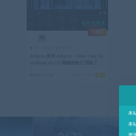
已测试
VST win插件
VST插件
Antares 发布 Antares – Auto-Tune So
undSoap v6.0.0 精确的校正消除了不
必要的噪音音频修复插件原始的声音
2022-12-30
834
0
8
VST3, AAX x64
本
本
资