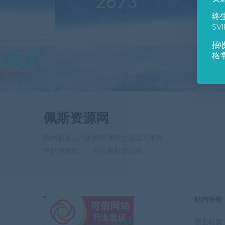
2673
1
终
本站运营(天)
用
SV
招
格
佩斯资源网
国内极具人气的网络调音交流学习平台
学软件教程，，尽在佩斯资源网
站内快链
宿主机架