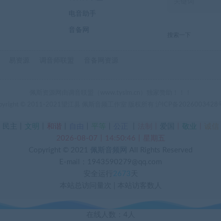
电音助手
音备网
搜索一下
易资源
调音师联盟
音备网资源
佩斯资源网由调音联盟（www.tyslm.cn）独家赞助！！！
pyright © 2011-2021望江县 佩斯音频工作室 版权所有
沪ICP备2026003428
丨
民主
丨
文明
丨
和谐
丨
自由
丨
平等
丨
公正
丨
法制丨
爱国
丨
敬业
丨
诚信
2026-08-07丨14:50:47丨星期五
Copyright © 2021
佩斯音频网
All Rights Reserved
E-mail：1943590279@qq.com
安全运行
2673
天
本站总访问量
次
|
本站访客数
人
在线人数：4人