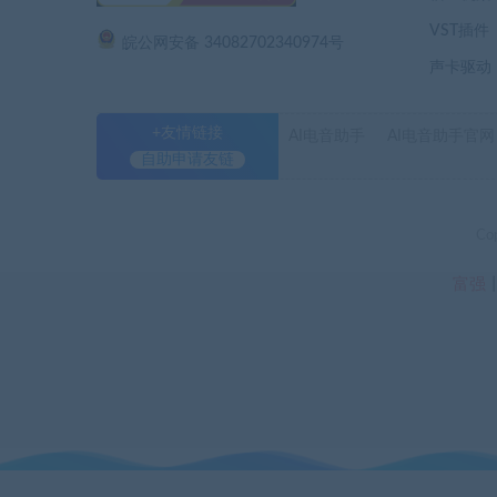
VST插件
皖公网安备 34082702340974号
声卡驱动
+友情链接
AI电音助手
AI电音助手官网
自助申请友链
Co
富强