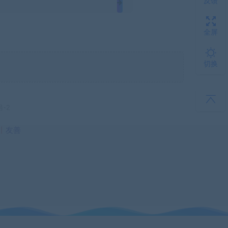
反馈
全屏
切换
号-2
丨
友善