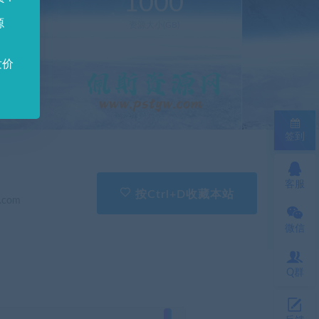
0
1000
源
新(个)
资源大小(GB)
发价
签到
客服
按Ctrl+D收藏本站
.com
微信
Q群