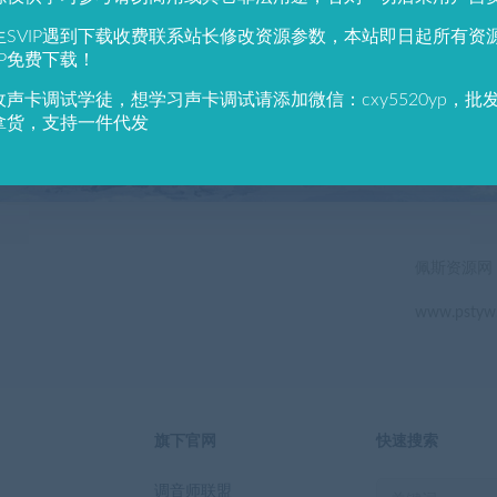
784
691
生SVIP遇到下载收费联系站长修改资源参数，本站即日起所有资
户总数
资源数(个)
近7天更
IP免费下载！
收声卡调试学徒，想学习声卡调试请添加微信：cxy5520yp，批
立即查看
拿货，支持一件代发
佩斯资源网
www.pstyw
旗下官网
快速搜索
调音师联盟