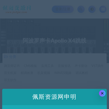
登录/注册
阿波罗声卡Apollo X4跳线
分类
调音师证书
CMS模板
实用工具
音频资讯
声卡驱动
VST插件
宿主机架
精调效果
机架视频
WAVES视频
调试教程
宿主软件
×
价格
佩斯资源网申明
全部
免费
付费
SVIP免费
SVIP优惠