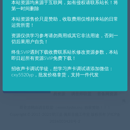
本站资源均来源于互联网，如有侵权请联系站长！将
发布日期
修改时间
评论数量
随机
热度
第一时间删除
本站资源售价只是赞助，收取费用仅维持本站的日常
佩斯音频工作室
声卡跳线（文图）
调试教程
运营所需！
阿波罗声卡Apollo X4直播跳线搭载机架I/O
路由设置文图教程(附带驱动官方下载)
资源仅供学习参考请勿商用或其它非法用途，否则一
切后果用户自负！
终生SVIP遇到下载收费联系站长修改资源参数，本站
即日起所有资源SVIP免费下载！
招收声卡调试学徒，想学习声卡调试请添加微信：
cxy5520yp，批发价格拿货，支持一件代发
+友情链接
AI电音助手
AI电音助手官网
自助申请友链
易资源
调音师联盟
音备网资源
佩
斯资源网由调音联盟（www.tyslm.cn）独家赞助！！！
Copyright © 2011-2021望江县 佩斯音频工作室 版权所有
沪ICP备
2026003428号-2