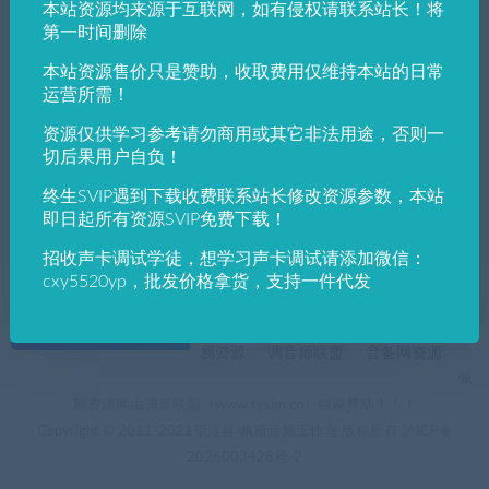
本站资源均来源于互联网，如有侵权请联系站长！将
发布日期
修改时间
评论数量
随机
热度
第一时间删除
本站资源售价只是赞助，收取费用仅维持本站的日常
佩斯音频工作室
VST win插件
VST插件
运营所需！
Acon Digital – Remix v1.0.2第一个能够以可
接受的延迟实时分离混合乐器组的插件
资源仅供学习参考请勿商用或其它非法用途，否则一
切后果用户自负！
终生SVIP遇到下载收费联系站长修改资源参数，本站
即日起所有资源SVIP免费下载！
招收声卡调试学徒，想学习声卡调试请添加微信：
cxy5520yp，批发价格拿货，支持一件代发
+友情链接
AI电音助手
AI电音助手官网
自助申请友链
易资源
调音师联盟
音备网资源
佩
斯资源网由调音联盟（www.tyslm.cn）独家赞助！！！
Copyright © 2011-2021望江县 佩斯音频工作室 版权所有
沪ICP备
2026003428号-2