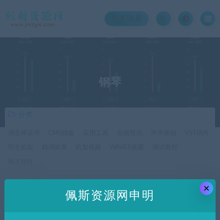
登录/注册
钢琴
分类
调音师证书
CMS模板
实用工具
音频资讯
声卡驱动
VST插件
宿主机架
精调效果
机架视频
WAVES视频
调试教程
宿主软件
×
价格
佩斯资源网申明
全部
免费
付费
SVIP免费
SVIP优惠