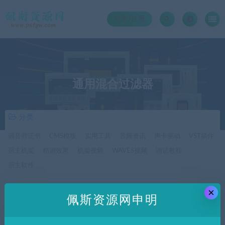
登录/注册
通用混合过滤器
分类
调音师证书
CMS模板
实用工具
音频资讯
声卡驱动
VST插件
宿主机架
精调效果
机架视频
WAVES视频
调试教程
宿主软件
×
价格
佩斯资源网申明
全部
免费
付费
SVIP免费
SVIP优惠