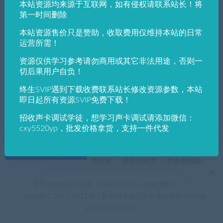
本站资源均来源于互联网，如有侵权请联系站长！将
发布日期
修改时间
评论数量
随机
热度
第一时间删除
本站资源售价只是赞助，收取费用仅维持本站的日常
佩斯音频工作室
VST win插件
VST插件
运营所需！
通用混合过滤器Xfer Records DJM Filter v1.
23 滤波效果器 音频制作效果器插件
资源仅供学习参考请勿商用或其它非法用途，否则一
切后果用户自负！
终生SVIP遇到下载收费联系站长修改资源参数，本站
即日起所有资源SVIP免费下载！
招收声卡调试学徒，想学习声卡调试请添加微信：
cxy5520yp，批发价格拿货，支持一件代发
+友情链接
AI电音助手
AI电音助手官网
自助申请友链
易资源
调音师联盟
音备网资源
佩
斯资源网由调音联盟（www.tyslm.cn）独家赞助！！！
Copyright © 2011-2021望江县 佩斯音频工作室 版权所有
沪ICP备
2026003428号-2