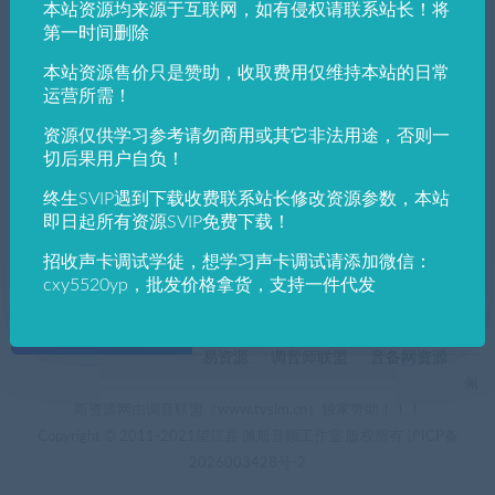
本站资源均来源于互联网，如有侵权请联系站长！将
发布日期
修改时间
评论数量
随机
热度
第一时间删除
本站资源售价只是赞助，收取费用仅维持本站的日常
佩斯音频工作室
VST win插件
VST插件
运营所需！
2023肥波FabFilter Pro-Q V 3.17破解版Q3插
件套装全家桶
资源仅供学习参考请勿商用或其它非法用途，否则一
切后果用户自负！
终生SVIP遇到下载收费联系站长修改资源参数，本站
即日起所有资源SVIP免费下载！
招收声卡调试学徒，想学习声卡调试请添加微信：
cxy5520yp，批发价格拿货，支持一件代发
+友情链接
AI电音助手
AI电音助手官网
自助申请友链
易资源
调音师联盟
音备网资源
佩
斯资源网由调音联盟（www.tyslm.cn）独家赞助！！！
Copyright © 2011-2021望江县 佩斯音频工作室 版权所有
沪ICP备
2026003428号-2