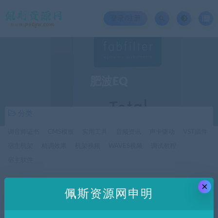
登录/注册
肥波EQ
分类
调音师证书
CMS模板
实用工具
音频资讯
声卡驱动
VST插件
宿主机架
精调效果
机架视频
WAVES视频
调试教程
宿主软件
×
价格
佩斯资源网申明
全部
免费
付费
SVIP免费
SVIP优惠