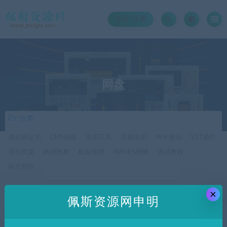
登录/注册
网盘
分类
调音师证书
CMS模板
实用工具
音频资讯
声卡驱动
VST插件
宿主机架
精调效果
机架视频
WAVES视频
调试教程
宿主软件
×
价格
佩斯资源网申明
全部
免费
付费
SVIP免费
SVIP优惠