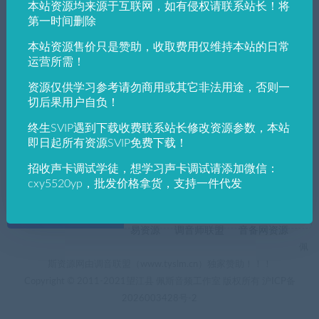
本站资源均来源于互联网，如有侵权请联系站长！将
发布日期
修改时间
评论数量
随机
热度
第一时间删除
本站资源售价只是赞助，收取费用仅维持本站的日常
佩斯音频工作室
电脑软件下载
运营所需！
怎样如何使用免费提升百度网盘下载速度,免
费提速10M/S
资源仅供学习参考请勿商用或其它非法用途，否则一
切后果用户自负！
终生SVIP遇到下载收费联系站长修改资源参数，本站
即日起所有资源SVIP免费下载！
招收声卡调试学徒，想学习声卡调试请添加微信：
cxy5520yp，批发价格拿货，支持一件代发
+友情链接
AI电音助手
AI电音助手官网
自助申请友链
易资源
调音师联盟
音备网资源
佩
斯资源网由调音联盟（www.tyslm.cn）独家赞助！！！
Copyright © 2011-2021望江县 佩斯音频工作室 版权所有
沪ICP备
2026003428号-2