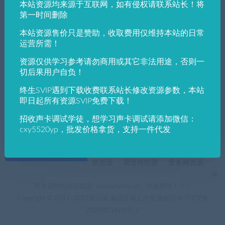
本站资源均来源于互联网，如有侵权请联系站长！将
发布日期
修改时间
评论数量
随机
热度
第一时间删除
本站资源售价只是赞助，收取费用仅维持本站的日常
佩斯音频工作室
VST win插件
VST插件
运营所需！
AI代唱专业效果器Accentize Chameleon 2.0.
8 智能音频插件
资源仅供学习参考请勿商用或其它非法用途，否则一
切后果用户自负！
终生SVIP遇到下载收费联系站长修改资源参数，本站
即日起所有资源SVIP免费下载！
招收声卡调试学徒，想学习声卡调试请添加微信：
cxy5520yp，批发价格拿货，支持一件代发
+友情链接
AI电音助手
AI电音助手官网
自助申请友链
易资源
调音师联盟
音备网资源
佩
斯资源网由调音联盟（www.tyslm.cn）独家赞助！！！
Copyright © 2011-2021望江县 佩斯音频工作室 版权所有
沪ICP备
2026003428号-2