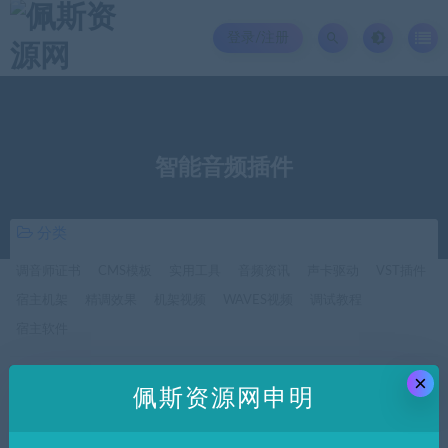
登录/注册
智能音频插件
分类
调音师证书
CMS模板
实用工具
音频资讯
声卡驱动
VST插件
宿主机架
精调效果
机架视频
WAVES视频
调试教程
宿主软件
×
价格
佩斯资源网申明
全部
免费
付费
SVIP免费
SVIP优惠