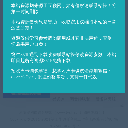
本站资源均来源于互联网，如有侵权请联系站长！将
发布日期
修改时间
评论数量
随机
热度
第一时间删除
本站资源售价只是赞助，收取费用仅维持本站的日常
运营所需！
佩斯音频工作室
IXI MEGA驱动
声卡驱动
新加坡IXI_MEGA_M8_PLUS_v5.0.0声卡驱动
资源仅供学习参考请勿商用或其它非法用途，否则一
官方版 下载 最新驱动
切后果用户自负！
终生SVIP遇到下载收费联系站长修改资源参数，本站
即日起所有资源SVIP免费下载！
招收声卡调试学徒，想学习声卡调试请添加微信：
cxy5520yp，批发价格拿货，支持一件代发
+友情链接
AI电音助手
AI电音助手官网
自助申请友链
易资源
调音师联盟
音备网资源
佩
斯资源网由调音联盟（www.tyslm.cn）独家赞助！！！
Copyright © 2011-2021望江县 佩斯音频工作室 版权所有
沪ICP备
2026003428号-2