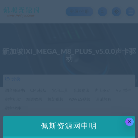
登录/注册
新加坡IXI_MEGA_M8_PLUS_v5.0.0声卡驱
动
分类
调音师证书
CMS模板
实用工具
音频资讯
声卡驱动
VST插件
宿主机架
精调效果
机架视频
WAVES视频
调试教程
宿主软件
×
佩斯资源网申明
价格
全部
免费
付费
SVIP免费
SVIP优惠