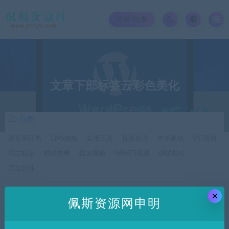
登录/注册
文章下部标签云彩色美化
分类
调音师证书
CMS模板
实用工具
音频资讯
声卡驱动
VST插件
宿主机架
精调效果
机架视频
WAVES视频
调试教程
宿主软件
×
价格
佩斯资源网申明
全部
免费
付费
SVIP免费
SVIP优惠