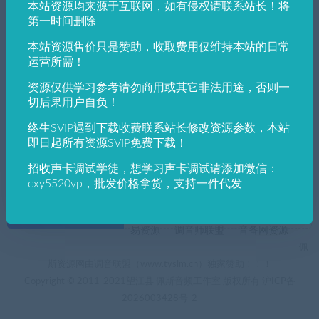
本站资源均来源于互联网，如有侵权请联系站长！将
发布日期
修改时间
评论数量
随机
热度
第一时间删除
本站资源售价只是赞助，收取费用仅维持本站的日常
佩斯音频工作室
wordpress
WordPress美化
运营所需！
RIPRO主题美化—文章下部标签云彩色美化
资源仅供学习参考请勿商用或其它非法用途，否则一
切后果用户自负！
终生SVIP遇到下载收费联系站长修改资源参数，本站
即日起所有资源SVIP免费下载！
招收声卡调试学徒，想学习声卡调试请添加微信：
cxy5520yp，批发价格拿货，支持一件代发
+友情链接
AI电音助手
AI电音助手官网
自助申请友链
易资源
调音师联盟
音备网资源
佩
斯资源网由调音联盟（www.tyslm.cn）独家赞助！！！
Copyright © 2011-2021望江县 佩斯音频工作室 版权所有
沪ICP备
2026003428号-2